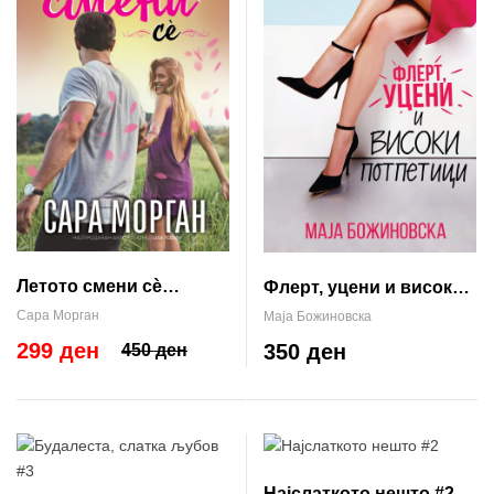
Летото смени сѐ
Флерт, уцени и високи
(Браќата О’Нил #2)
потпетици
Сара Морган
Маја Божиновска
299 ден
350 ден
450 ден
Најслаткото нешто #2