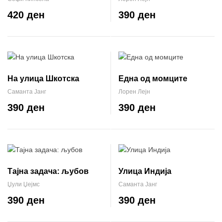
420 ден
390 ден
На улица Шкотска
Една од момците
Саманта Јанг
Лорен Лејн
390 ден
390 ден
Тајна задача: љубов
Улица Индија
Џули Џејмс
Саманта Јанг
390 ден
390 ден