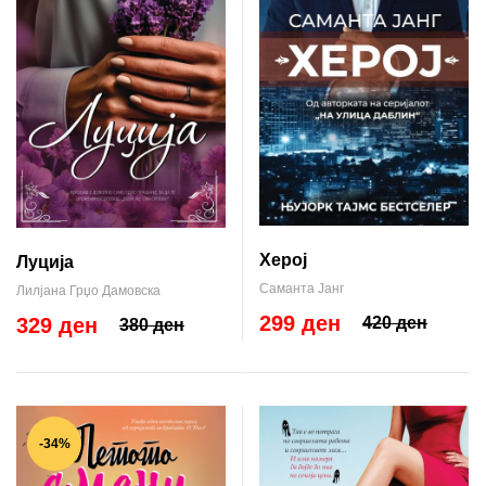
Херој
Луција
Саманта Јанг
Лилјана Грџо Дамовска
299 ден
329 ден
420 ден
380 ден
-34%