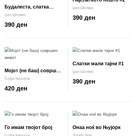
Будалеста, слатка
Џил Шелвис
љубов #3
Џил Шелвис
390 ден
390 ден
Слатки мали тајни #1
Moјот (не баш) совршен
Џил Шелвис
живот
Софи Кинсела
390 ден
420 ден
Го имам твојот број
Онаа ноќ во Њујорк
Софи Кинсела
Лорен Лејн