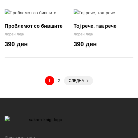
Проблемот со бившите
Тој рече, таа рече
Лорен Лејн
Лорен Лејн
390 ден
390 ден
1
2
СЛЕДНА
Издавачка куќа