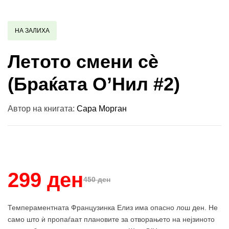
НА ЗАЛИХА
Летото смени сѐ
(Браќата О’Нил #2)
Автор на книгата:
Сара Морган
Купи и собери: 10 Поени
299 ден
450 ден
Темпераментната Французинка Елиз има опасно лош ден. Не
само што ѝ пропаѓаат плановите за отворањето на нејзиното