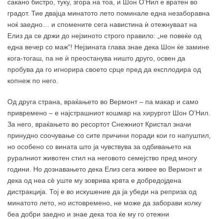
сакано бистро, туку, згора на тоа, и Шон О’Нил е вратен во
градот. Тие двајца минатото лето поминале една незаборавна
ноќ заедно… и спомените сега навистина ѝ отежнуваат на
Елиз да се држи до нејзиното строго правило: „не повеќе од
една вечер со маж“! Нејзината глава знае дека Шон ќе замине
кога-тогаш, па не ѝ преостанува ништо друго, освен да
пробува да го игнорира своето срце пред да експлодира од
копнеж по него.
Од друга страна, враќањето во Вермонт – па макар и само
привремено – е најстрашниот кошмар на хирургот Шон О’Нил.
За него, враќањето во ресортот Снежниот Кристал значи
принудно соочување со сите причини поради кои го напуштил,
но особено со вината што ја чувствува за одбивањето на
руралниот животен стил на неговото семејство пред многу
години. Но дознавањето дека Елиз сега живее во Вермонт и
дека од неа сѐ уште му зоврива крвта е добредојдена
дистракција. Тој е во искушение да ја убеди на реприза од
минатото лето, но истовремено, не може да заборави колку
беа добри заедно и знае дека тоа ќе му го отежни