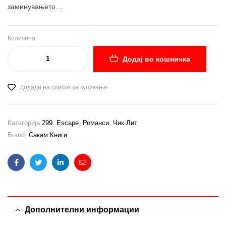
заминувањето…
Количина
Додај во кошничка
Додади на список за купување
Категорија
299
,
Escape
,
Романси
,
Чик Лит
Brand:
Сакам Книги
Facebook
Twitter
Linkedin
Email
Дополнителни информации