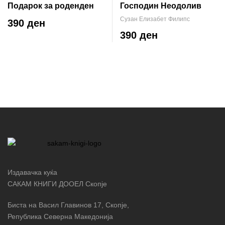
Подарок за роденден
Господин Неодолив
Сузан Елизабет Филипс
390 ден
390 ден
Издавачка куќа
САКАМ КНИГИ ДООЕЛ Скопје
Биста на Васил Главинов 17, Скопје,
Република Северна Македонија