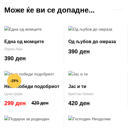
Може ќе ви се допадне...
Една од момците
Од љубов до омраза
Лорен Лејн
390 ден
390 ден
-29%
Нека победи подобриот
Јас и ти
Џули Џејмс
Кристан Хигинс
299 ден
420 ден
420 ден