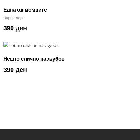
Една од момците
Лорен Лејн
390 ден
Нешто слично на љубов
390 ден