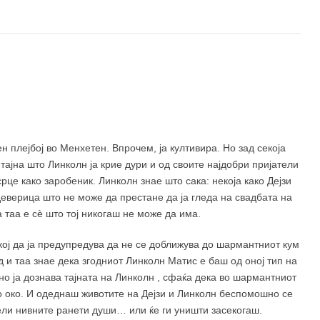
н плејбој во Менхетен. Впрочем, ја култивира. Но зад секоја
тајна што Линколн ја крие дури и од своите најдобри пријатели
срце како заробеник. Линколн знае што сака: некоја како Дејзи
еверица што не може да престане да ја гледа на свадбата на
а таа е сè што тој никогаш не може да има.
кој да ја предупредува да не се доближува до шармантниот кум
д и таа знае дека згодниот Линколн Матис е баш од оној тип на
јно ја дознава тајната на Линколн , сфаќа дека во шармантниот
ло око. И одеднаш животите на Дејзи и Линколн беспомошно се
ели нивните ранети души… или ќе ги уништи засекогаш.