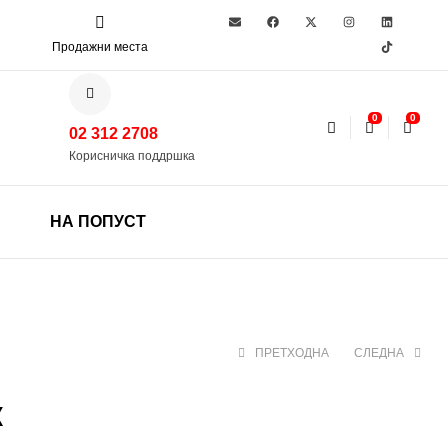
Продажни места
0
0
02 312 2708
Корисничка поддршка
НА ПОПУСТ
ПРЕТХОДНА
СЛЕДНА
к
520 ден
1.299 ден
1.890 ден