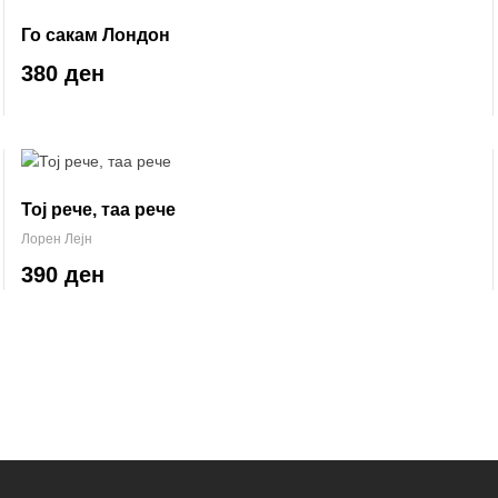
Го сакам Лондон
380 ден
Тој рече, таа рече
Лорен Лејн
390 ден