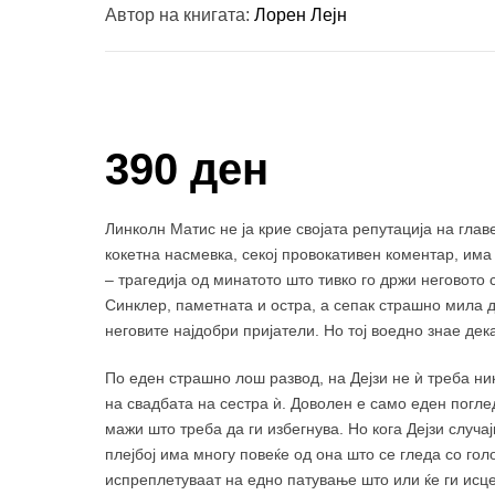
Автор на книгата:
Лорен Лејн
Купи и собери: 10 Поени
390 ден
Линколн Матис не ја крие својата репутација на главе
кокетна насмевка, секој провокативен коментар, има 
– трагедија од минатото што тивко го држи неговото 
Синклер, паметната и остра, а сепак страшно мила д
неговите најдобри пријатели. Но тој воедно знае дек
По еден страшно лош развод, на Дејзи не ѝ треба ни
на свадбата на сестра ѝ. Доволен е само еден погле
мажи што треба да ги избегнува. Но кога Дејзи случа
плејбој има многу повеќе од она што се гледа со го
испреплетуваат на едно патување што или ќе ги исц