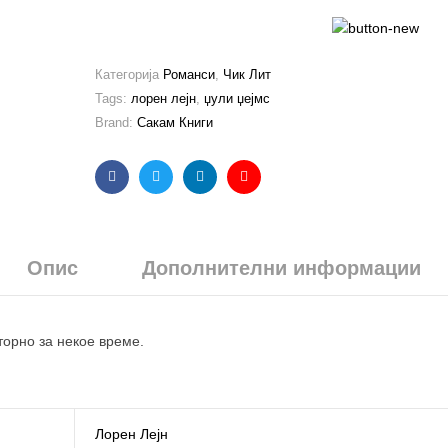
Категорија
Романси
,
Чик Лит
Tags:
лорен лејн
,
џули џејмс
Brand:
Сакам Книги
Facebook
Twitter
Linkedin
Email
Опис
Дополнителни информации
торно за некое време.
Лорен Лејн