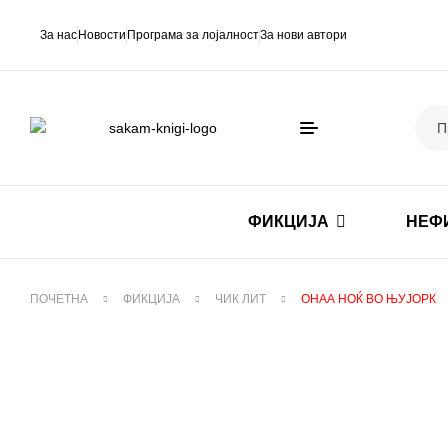
За нас
Новости
Програма за лојалност
За нови автори
ФИКЦИЈА
НЕФ
ПОЧЕТНА
ФИКЦИЈА
ЧИК ЛИТ
ОНАА НОЌ ВО ЊУЈОРК