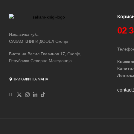
Корис
02 
Издавачка куќа
САКАМ КНИГИ ДООЕЛ Скопје
Телефон
Биста на Васил Главинов 17, Скопје,
Република Северна Македонија
Книжар
Капито
Лептока
ПРИКАЖИ НА МАПА
contac