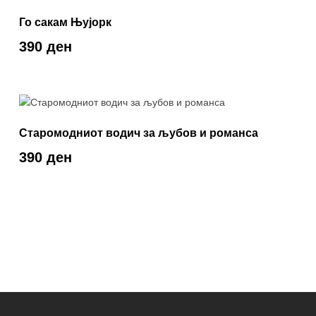
Го сакам Њујорк
390 ден
Старомодниот водич за љубов и романса
390 ден