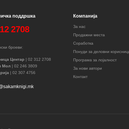
ничка поддршка
Компанија
За нас
312 2708
Продажни места
Соработка
ски броеви:
Понуди за деловни корисниц
ница Центар
| 02 312 2708
Програма за лојалност
л Мол
| 02 246 3809
За нови автори
рија
| 02 307 4756
Контакт
t@sakamknigi.mk