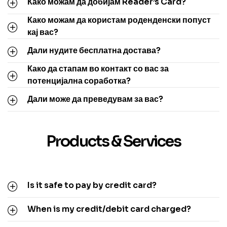
Како можам да добијам Reader’s Card?
Како можам да користам роденденски попуст
кај вас?
Дали нудите бесплатна достава?
Како да стапам во контакт со вас за
потенцијална соработка?
Дали може да преведувам за вас?
Products & Services
Is it safe to pay by credit card?
When is my credit/debit card charged?