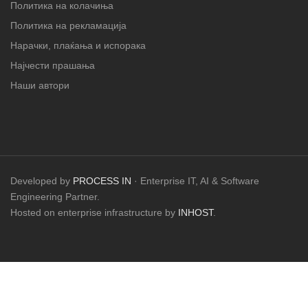
Политика на колачиња
Политика на рекламација
Нарачки, плаќања и испорака
Најчести прашања
Наши автори
Developed by
PROCESS IN
· Enterprise IT, AI & Software
Engineering Partner.
Hosted on enterprise infrastructure by
INHOST
.