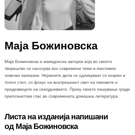
Маја Божиновска
Маја Божиновска е македонска авторка која во своето
творештво се насочува кон современи теми и емотивни
човечки приказни. Нејзините дела се одликуваат со искрен и
топол стил, со фокус на внатрешниот свет на ликовите и
предизвиците на секојдневието. Преку своето пишување гради
препознатлив глас во современата домашна литература.
Листа на изданија напишани
од Маја Божиновска