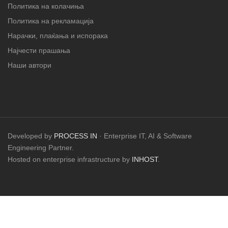
Политика на колачиња
Политика на рекламација
Нарачки, плаќања и испорака
Најчести прашања
Наши автори
Developed by
PROCESS IN
· Enterprise IT, AI & Software
Engineering Partner.
Hosted on enterprise infrastructure by
INHOST
.