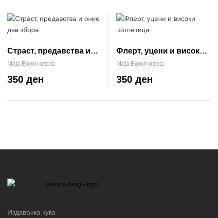
Страст, предавства и
Флерт, уцени и високи
оние два збора
потпетици
Маја Божиновска
Маја Божиновска
350 ден
350 ден
Издавачка куќа