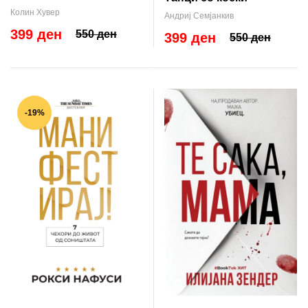
Колин Хувер
Андриј Семјанкив
399 ден
550 ден
399 ден
550 ден
-19%