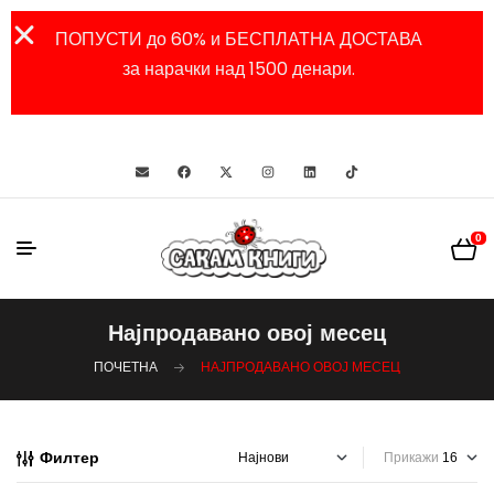
ПОПУСТИ до 60% и БЕСПЛАТНА ДОСТАВА
за нарачки над 1500 денари.
0
Најпродавано овој месец
ПОЧЕТНА
НАЈПРОДАВАНО ОВОЈ МЕСЕЦ
Филтер
Прикажи