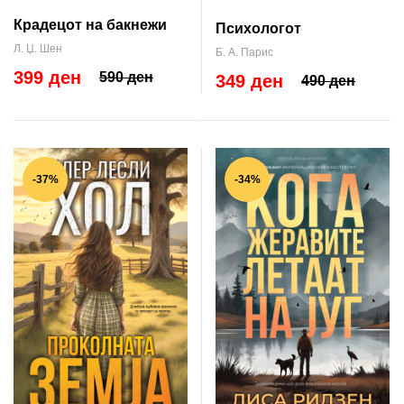
Крадецот на бакнежи
Психологот
Л. Џ. Шен
Б. А. Парис
399 ден
590 ден
349 ден
490 ден
-37%
-34%