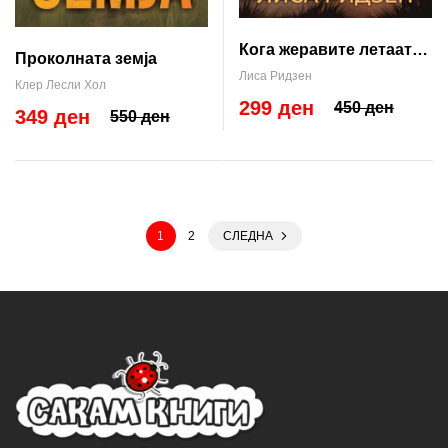
Кога жеравите летаат
Проколната земја
на југ
Лиса Ридзен
Клер Лесли Хол
299 ден
450 ден
349 ден
550 ден
1
2
СЛЕДНА