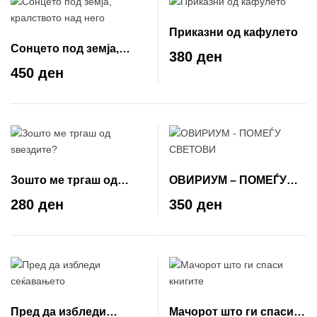
Приказни од кафулето
Сонцето под земја,
380 ден
кралството над него
450 ден
Зошто ме тргаш од
ОВИРИУМ – ПОМЕЃУ
ѕвездите?
СВЕТОВИ
280 ден
350 ден
Пред да избледи
Мачорот што ги спаси