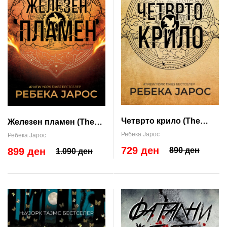
Четврто крило (The
Железен пламен (The
Empyrean #1)
Empyrean #2)
Ребека Јарос
Ребека Јарос
729 ден
890 ден
899 ден
1.090 ден