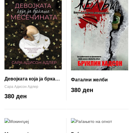
Девојката која ја бркаше
Фатални желби
месечината
Сара Адисон Адлер
380 ден
380 ден