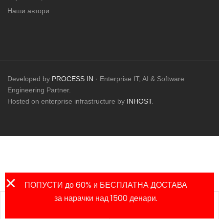
Наши автори
Developed by
PROCESS IN
· Enterprise IT, AI & Software
Engineering Partner.
Hosted on enterprise infrastructure by
INHOST
.
ПОПУСТИ до 60% и БЕСПЛАТНА ДОСТАВА
за нарачки над 1500 денари.
Листа на
Продавница
Сметка
Пребарај
омилени