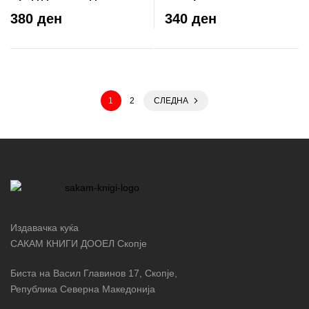
сеќавањето
книгите
380 ден
340 ден
1
2
СЛЕДНА
Издавачка куќа
САКАМ КНИГИ ДООЕЛ Скопје
Биста на Васил Главинов 17, Скопје,
Република Северна Македонија