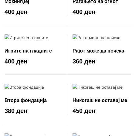
Мокингџеј
Раѓањето на огнот
400 ден
400 ден
Игрите на гладните
Рајот може да почека
400 ден
360 ден
Втора фондација
Никогаш не оставај ме
380 ден
450 ден