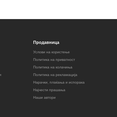
Продавница
Услови на користење
Политика на приватност
Политика на колачиња
и
Политика на рекламација
Нарачки, плаќања и испорака
Најчести прашања
Наши автори