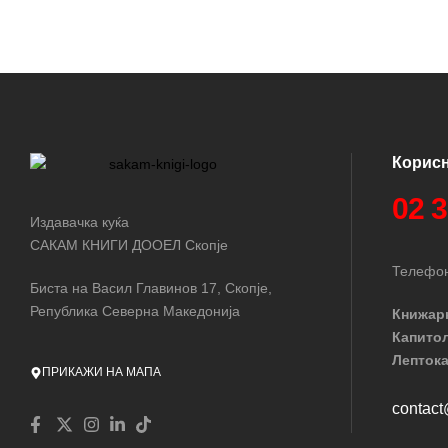
Корис
02 
Издавачка куќа
САКАМ КНИГИ ДООЕЛ Скопје
Телефон
Биста на Васил Главинов 17, Скопје,
Република Северна Македонија
Книжар
Капито
Лептока
ПРИКАЖИ НА МАПА
contac