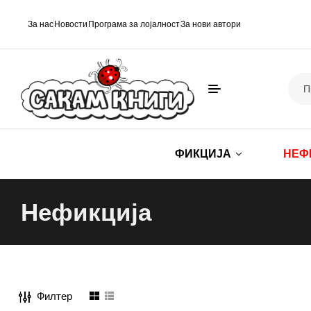
За нас
Новости
Програма за лојалност
За нови автори
ФИКЦИЈА
НЕФ
Нефикција
Филтер