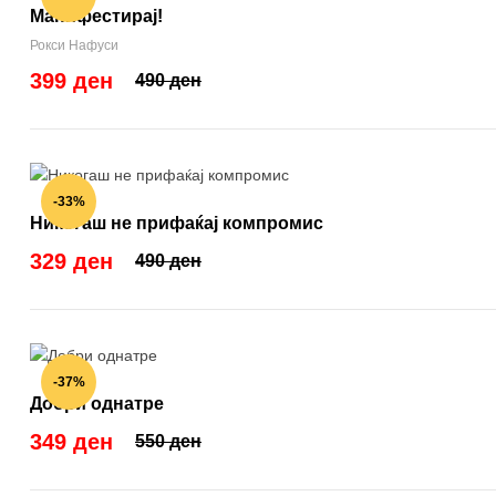
Манифестирај!
Рокси Нафуси
399 ден
490 ден
-33%
Никогаш не прифаќај компромис
329 ден
490 ден
-37%
Добри однатре
349 ден
550 ден