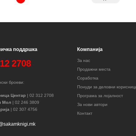
ничка поддршка
Компанија
За нас
312 2708
Продажни места
Соработка
ски броеви:
Понуди за деловни корисниц
ница Центар
| 02 312 2708
Програма за лојалност
л Мол
| 02 246 3809
За нови автори
рија
| 02 307 4756
Контакт
t@sakamknigi.mk