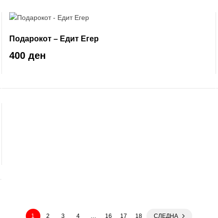
Подарокот – Едит Егер
400 ден
1
2
3
4
…
16
17
18
СЛЕДНА