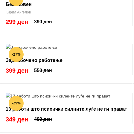
Безсловен
Кирил Ангелов
299 ден
390 ден
-27%
Задлабочено работење
399 ден
550 ден
-29%
13 работи што психички силните луѓе не ги прават
349 ден
490 ден