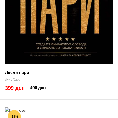
Лесни пари
Луис Хаус
399 ден
490 ден
-23%