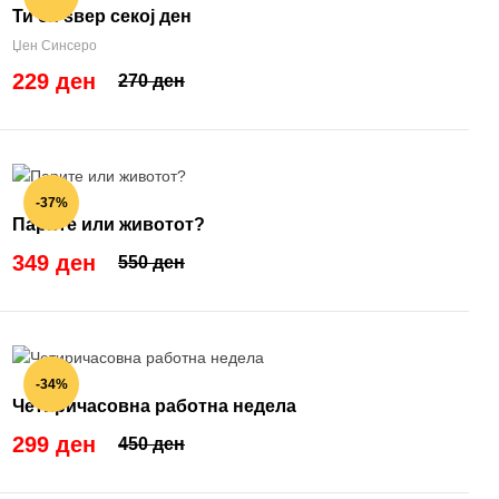
Ти си ѕвер секој ден
Џен Синсеро
229 ден
270 ден
-37%
Парите или животот?
349 ден
550 ден
-34%
Четиричасовна работна недела
299 ден
450 ден