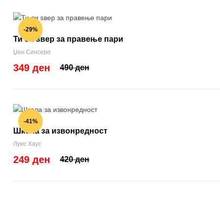
-29%
Ти си ѕвер за правење пари
Џен Синсеро
349 ден
490 ден
-41%
Школа за извонредност
Луис Хаус
249 ден
420 ден