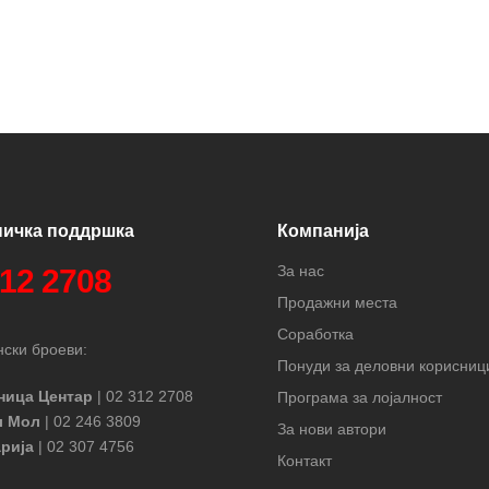
ничка поддршка
Компанија
За нас
312 2708
Продажни места
Соработка
ски броеви:
Понуди за деловни корисниц
ница Центар
| 02 312 2708
Програма за лојалност
л Мол
| 02 246 3809
За нови автори
рија
| 02 307 4756
Контакт