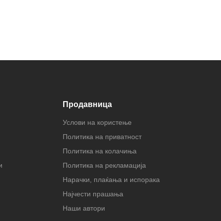
Продавница
Услови на користење
Политика на приватност
Политика на колачиња
и
Политика на рекламација
Нарачки, плаќања и испорака
Најчести прашања
Наши автори