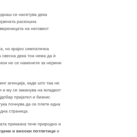
еднаш се насетува дека
нејзината раскошна
и вереницата на неговиот
а, но крајно симпатична
а свесна дека тоа нема да ѝ
кои не се наменети за нејзини
инг агенција, каде што таа не
и и му се заканува на младиот
јдобар пријател и бизнис
тука почнува да се плете една
една страница.
мата приказна тече природно и
уцени и високи потпетици
е