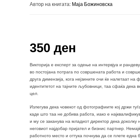
Автор на книгата:
Маја Божиновска
Купи и собери: 10 Поени
350 ден
Викторија е експерт за одење на интервјуа и рандеву
во постојана потрага по совршената работа и соврш
друга димензија, кога нејзините очи ќе налетаат на
идентитетот на тајните љубовници, таа сфаќа дека во
цел.
Излегува дека човекот од фотографиите кој држи туѓ
каде што таа не добива работа, иако е најквалифику
и му се заканува на младиот директор дека доколку н
неговиот најдобар пријател и бизнис партнер. Немајќ
работното место и оттука почнува да се плете една 