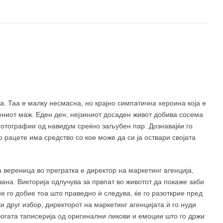
а. Таа е малку несмасна, но крајно симпатична хероина која е
ениот маж. Еден ден, нејзиниот досаден живот добива сосема
 фотографии од навидум среќно заљубен пар. Дознавајќи го
 рацете има средство со кое може да си ја оствари својата
а вереница во прегратка е директор на маркетинг агенција,
вана. Викторија одлучува за првпат во животот да покаже заби
е го добие тоа што праведно ѝ следува, ќе го разоткрие пред
и друг избор, директорот на маркетинг агенцијата ѝ го нуди
богата таписерија од оригинални ликови и емоции што го држи