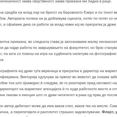
игиналност, каква својственост, каква приказна ми падна в раце.
а средба на млад пар на брегот на Беровското Езеро и по тонот в
ов. Авторката полека ни ја доближува сцената, потег по потег со 
, и сфаќаме дека се работи за млад човек кој во прегратка ја држ
антна приказна, во следната глава ја запознаваме малку несмаснат
ри да најде работа по завршувањето на факултетот, но брзо станув
ин, па кога со помош на игра на судбината налетува на фотографии 
оа.
графиите кој држи туѓа вереница в прегратка е директор на маркет
лификувана. Викторија одлучува за првпат во животот да покаже заб
добие тоа што
праведно
ѝ следува, ќе го разоткрие пред неговиот на
директорот на маркетинг агенцијата ѝ го нуди работното место и от
лни ликови и емоции што го држи читателот в рака од прва до посл
ен автор дебитант може да има ваков стил, ваков тек на мисли. Са
лична, а перипетијата и расплетот страшно задоволувачки.
Флерт, 