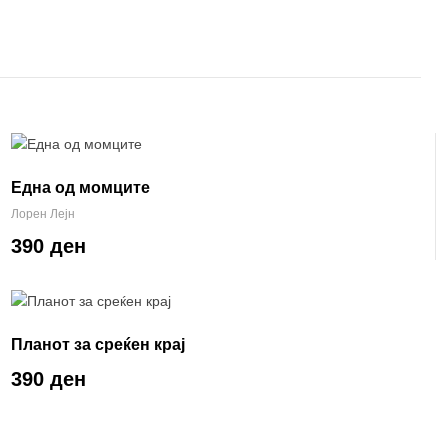
Една од момците
Лорен Лејн
390 ден
Планот за среќен крај
390 ден