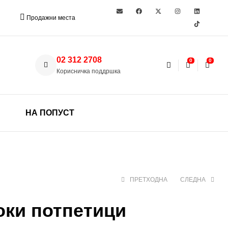
Продажни места
02 312 2708
0
0
Корисничка поддршка
НА ПОПУСТ
ПРЕТХОДНА
СЛЕДНА
оки потпетици
520 ден
1.299 ден
1.890 ден