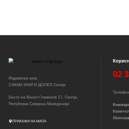
Корис
02 
Издавачка куќа
САКАМ КНИГИ ДООЕЛ Скопје
Телефон
Биста на Васил Главинов 17, Скопје,
Република Северна Македонија
Книжар
Капито
Лептока
ПРИКАЖИ НА МАПА