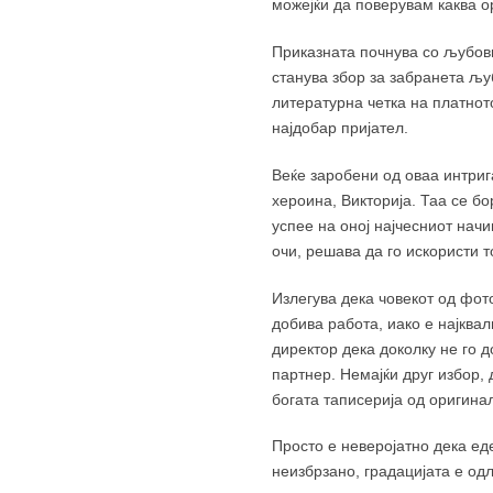
можејќи да поверувам каква ор
Приказната почнува со љубовн
станува збор за забранета љуб
литературна четка на платното
најдобар пријател.
Веќе заробени од оваа интриг
хероина, Викторија. Таа се бо
успее на оној најчесниот нач
очи, решава да го искористи т
Излегува дека човекот од фото
добива работа, иако е најква
директор дека доколку не го 
партнер. Немајќи друг избор, 
богата таписерија од оригина
Просто е неверојатно дека ед
неизбрзано, градацијата е од