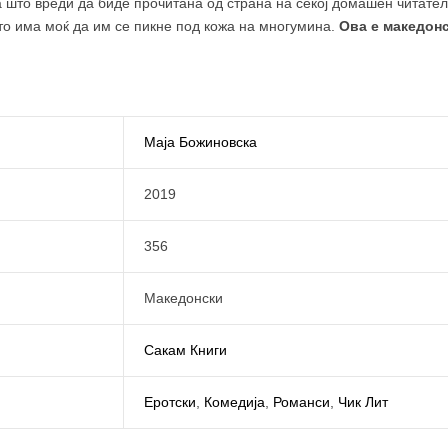
што вреди да биде прочитана од страна на секој домашен читател,
то има моќ да им се пикне под кожа на многумина.
Ова е македонс
Маја Божиновска
2019
356
Македонски
Сакам Книги
Еротски
,
Комедија
,
Романси
,
Чик Лит