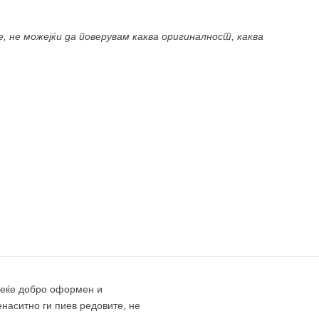
, не можејќи да поверувам каква оригиналност, каква
 веќе добро оформен и
енаситно ги пиев редовите, не