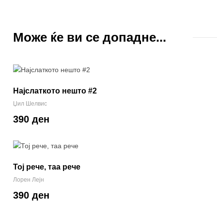
Може ќе ви се допадне...
Најслаткото нешто #2
Џил Шелвис
390 ден
Тој рече, таа рече
Лорен Лејн
390 ден