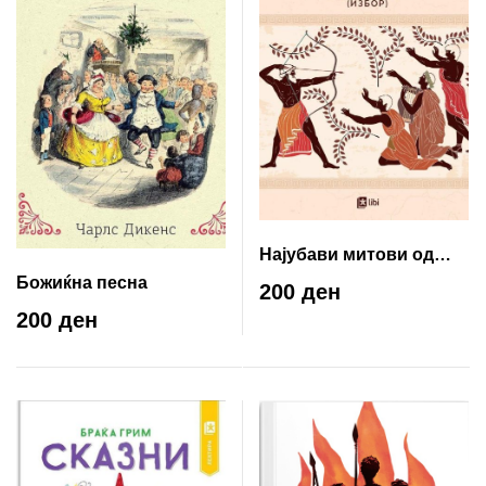
Најубави митови од
антиката
Божиќна песна
200 ден
200 ден