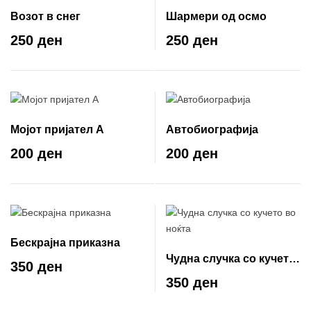
Возот в снег
Шармери од осмо
250 ден
250 ден
Мојот пријател А
Автобиографија
200 ден
200 ден
Бескрајна приказна
Чудна случка со кучето
350 ден
во ноќта
350 ден