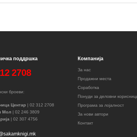
ничка поддршка
Компанија
За нас
312 2708
Продажни места
Соработка
ски броеви:
Понуди за деловни корисниц
ница Центар
| 02 312 2708
Програма за лојалност
л Мол
| 02 246 3809
За нови автори
рија
| 02 307 4756
Контакт
t@sakamknigi.mk