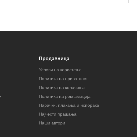
Продавница
Услови на користење
Политика на приватност
Политика на колачиња
и
Политика на рекламација
Нарачки, плаќања и испорака
Најчести прашања
Наши автори