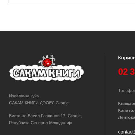
Корис
02 
Телефон
Издавачка куќа
САКАМ КНИГИ ДООЕЛ Скопје
Книжар
Капито
Биста на Васил Главинов 17, Скопје,
Лептока
Република Северна Македонија
contac