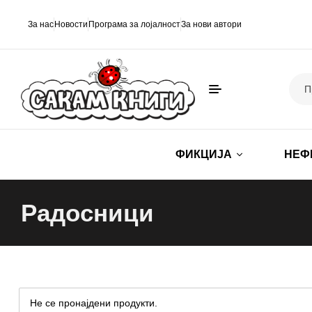
За нас
Новости
Програма за лојалност
За нови автори
ФИКЦИЈА
НЕФ
Радосници
Не се пронајдени продукти.