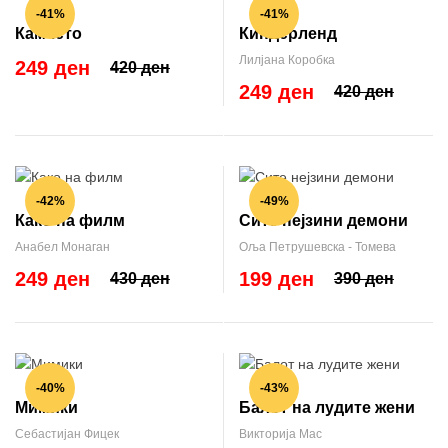
-41%
-41%
Камчето
Киндерленд
Лилјана Коробка
249 ден
420 ден
249 ден
420 ден
-42%
-49%
Како на филм
Сите нејзини демони
Анабел Монаган
Оља Петрушевска - Томева
249 ден
199 ден
430 ден
390 ден
-40%
-43%
Мимики
Балот на лудите жени
Себастијан Фицек
Викторија Мас