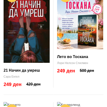
Лето во Тоскана
Лори Нелсон Спилмен
249 ден
21 Начин да умреш
500 ден
Сара Енгел
249 ден
420 ден