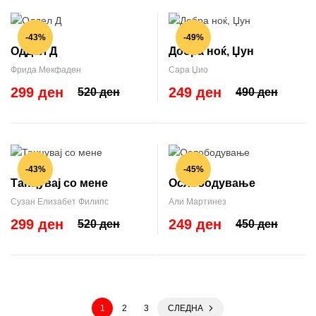
-43%
-49%
Оддел Д
Добра ноќ, Џун
Фрида Мекфаден
Сара Џио
299 ден
249 ден
520 ден
490 ден
-43%
-45%
Танцувај со мене
Ослободување
Сузан Елизабет Филипс
Али Мартинез
299 ден
249 ден
520 ден
450 ден
1
2
3
СЛЕДНА