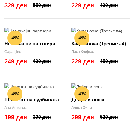
329 ден
229 ден
550 ден
400 ден
-49%
-49%
Незначајни партнери
Кафеноока (Тревис #4)
Сара Џио
Лиса Клејпас
249 ден
229 ден
490 ден
450 ден
-49%
-43%
Шепотот на судбината
Добра и лоша
Ана Антовска
Алиса Фини
199 ден
299 ден
390 ден
520 ден