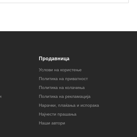
Продавница
Услови на користење
Политика на приватност
Политика на колачиња
и
Политика на рекламација
Нарачки, плаќања и испорака
Најчести прашања
Наши автори