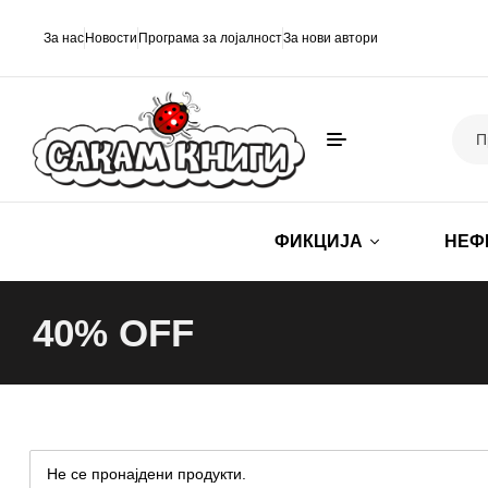
За нас
Новости
Програма за лојалност
За нови автори
ФИКЦИЈА
НЕФ
40% ОFF
Не се пронајдени продукти.