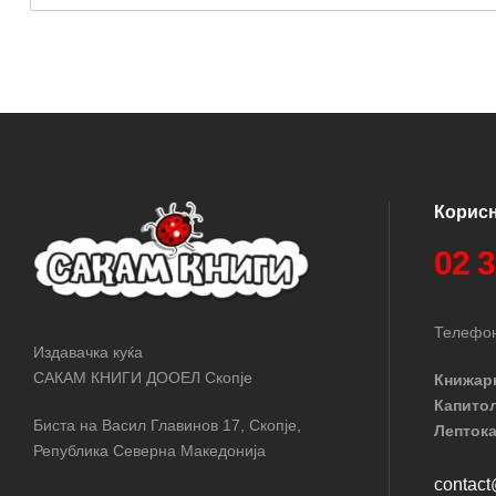
Корис
02 
Телефон
Издавачка куќа
САКАМ КНИГИ ДООЕЛ Скопје
Книжар
Капито
Биста на Васил Главинов 17, Скопје,
Лептока
Република Северна Македонија
contac