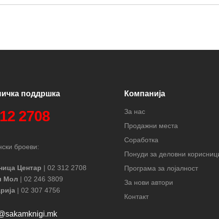
ничка поддршка
Компанија
За нас
312 2708
Продажни места
Соработка
ски броеви:
Понуди за деловни корисниц
ница Центар
| 02 312 2708
Програма за лојалност
л Мол
| 02 246 3809
За нови автори
рија
| 02 307 4756
Контакт
t@sakamknigi.mk