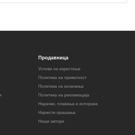
Продавница
Услови на користење
Политика на приватност
Политика на колачиња
и
Политика на рекламација
Нарачки, плаќања и испорака
Најчести прашања
Наши автори