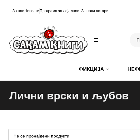
За нас
Новости
Програма за лојалност
За нови автори
ФИКЦИЈА
НЕФ
Лични врски и љубов
Не се пронајдени продукти.