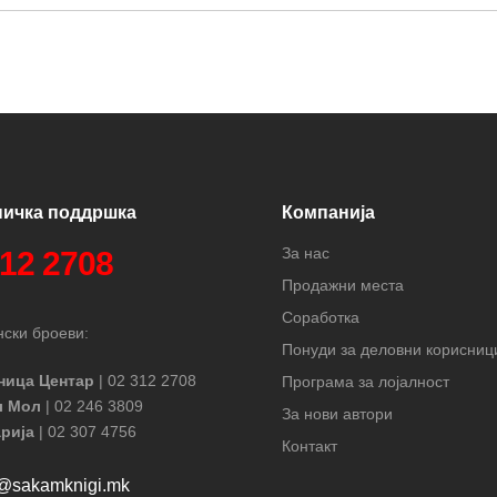
ничка поддршка
Компанија
За нас
312 2708
Продажни места
Соработка
ски броеви:
Понуди за деловни корисниц
ница Центар
| 02 312 2708
Програма за лојалност
л Мол
| 02 246 3809
За нови автори
рија
| 02 307 4756
Контакт
t@sakamknigi.mk