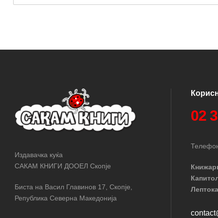
Корис
02 
Телефон
Издавачка куќа
САКАМ КНИГИ ДООЕЛ Скопје
Книжар
Капито
Биста на Васил Главинов 17, Скопје,
Лептока
Република Северна Македонија
contac