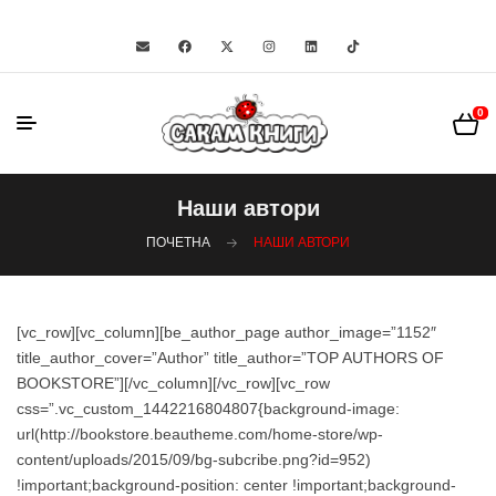
0
Наши автори
ПОЧЕТНА
НАШИ АВТОРИ
[vc_row][vc_column][be_author_page author_image=”1152″
title_author_cover=”Author” title_author=”TOP AUTHORS OF
BOOKSTORE”][/vc_column][/vc_row][vc_row
css=”.vc_custom_1442216804807{background-image:
url(http://bookstore.beautheme.com/home-store/wp-
content/uploads/2015/09/bg-subcribe.png?id=952)
!important;background-position: center !important;background-