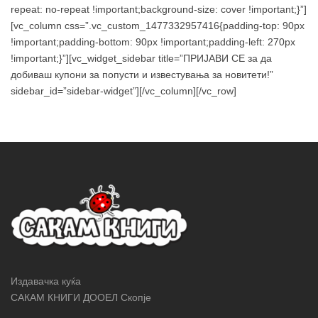
repeat: no-repeat !important;background-size: cover !important;}”]
[vc_column css=”.vc_custom_1477332957416{padding-top: 90px
!important;padding-bottom: 90px !important;padding-left: 270px
!important;}”][vc_widget_sidebar title=”ПРИЈАВИ СЕ за да
добиваш купони за попусти и известувања за новитети!”
sidebar_id=”sidebar-widget”][/vc_column][/vc_row]
Издавачка куќа
САКАМ КНИГИ ДООЕЛ Скопје