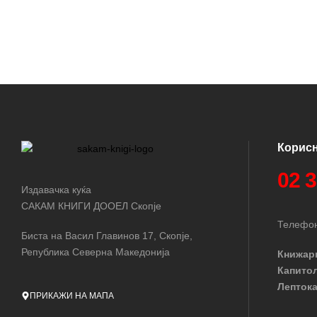
Корис
02 
Издавачка куќа
САКАМ КНИГИ ДООЕЛ Скопје
Телефон
Биста на Васил Главинов 17, Скопје,
Република Северна Македонија
Книжар
Капито
Лептока
ПРИКАЖИ НА МАПА