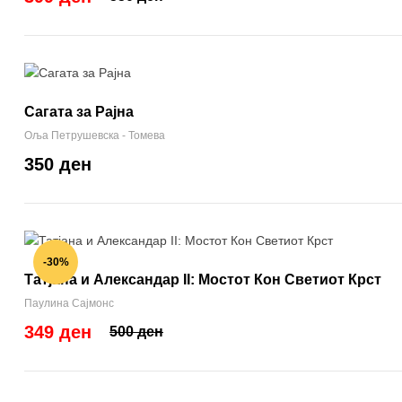
Сагата за Рајна
Оља Петрушевска - Томева
350 ден
-30%
Татјана и Александар II: Мостот Кон Светиот Крст
Паулина Сајмонс
349 ден
500 ден