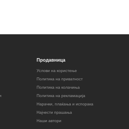
Продавница
Услови на користење
Политика на приватност
Политика на колачиња
и
Политика на рекламација
Нарачки, плаќања и испорака
Најчести прашања
Наши автори