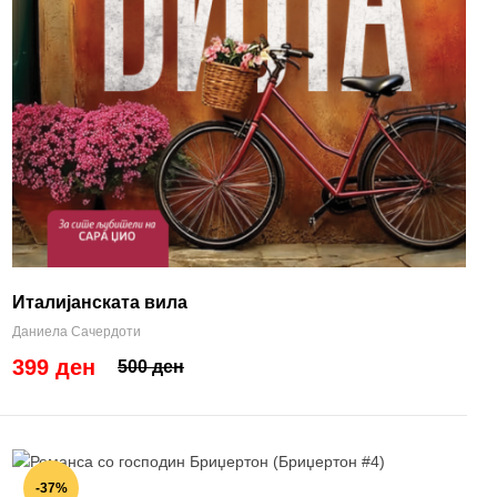
Италијанската вила
Даниела Сачердоти
399 ден
500 ден
-37%