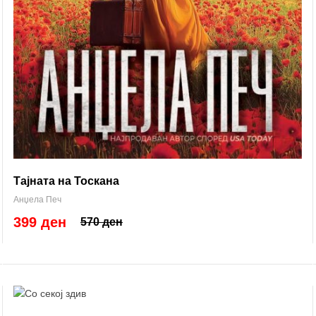
Тајната на Тоскана
Анџела Печ
399 ден
570 ден