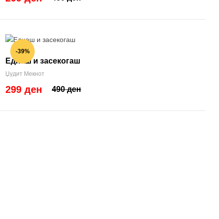
-39%
Еднаш и засекогаш
Џудит Мекнот
299 ден
490 ден