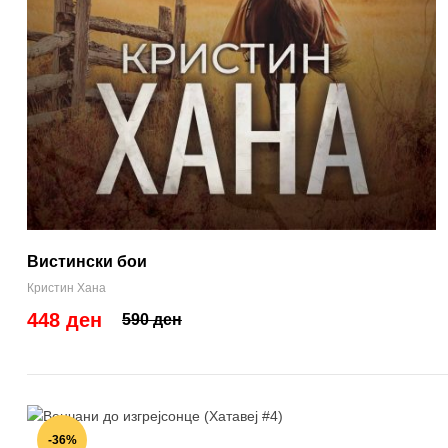
Вистински бои
Кристин Хана
448 ден
590 ден
-36%