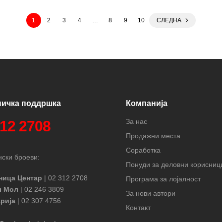
1
2
3
4
…
8
9
10
СЛЕДНА
ничка поддршка
Компанија
За нас
312 2708
Продажни места
Соработка
ски броеви:
Понуди за деловни корисниц
ница Центар
| 02 312 2708
Програма за лојалност
л Мол
| 02 246 3809
За нови автори
рија
| 02 307 4756
Контакт