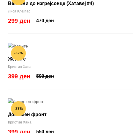
Венчани до изгрејсонце (Хатавеј #4)
Лиса Клејпас
299 ден
470 ден
-32%
Жените
Кристин Хана
399 ден
590 ден
-27%
Домашен фронт
Кристин Хана
399 ден
550 ден