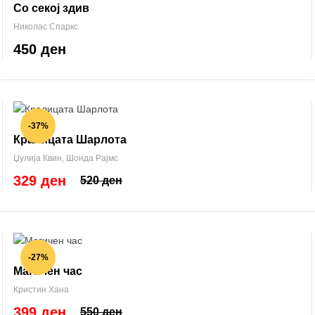
Со секој здив
Николас Спаркс
450 ден
-37%
Кралицата Шарлота
Џулија Квин
,
Шонда Рајмс
329 ден
520 ден
-27%
Магичен час
Кристин Хана
399 ден
550 ден