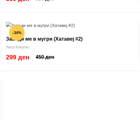
-34%
Заведи ме в мугри (Хатавеј #2)
Лиса Клејпас
299 ден
450 ден