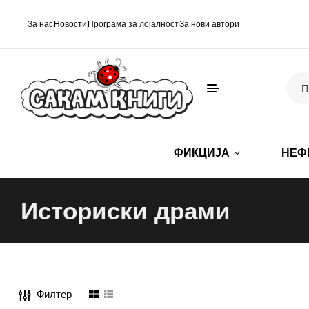
За нас
Новости
Програма за лојалност
За нови автори
ФИКЦИЈА
НЕФ
Историски драми
Филтер