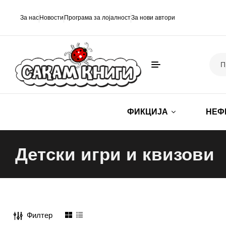
За нас
Новости
Програма за лојалност
За нови автори
ФИКЦИЈА
НЕФ
Детски игри и квизови
Филтер