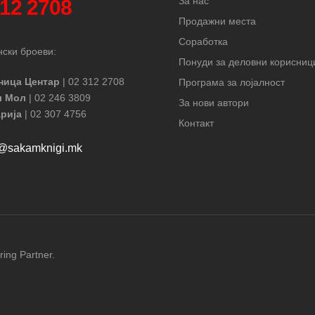
За нас
312 2708
Продажни места
Соработка
ски броеви:
Понуди за деловни корисниц
ница Центар
| 02 312 2708
Програма за лојалност
л Мол
| 02 246 3809
За нови автори
рија
| 02 307 4756
Контакт
t@sakamknigi.mk
ring Partner.