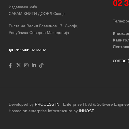
02 
Издавачка куќа
САКАМ КНИГИ ДООЕЛ Скопје
Телефон
Биста на Васил Главинов 17, Скопје,
Република Северна Македонија
Книжар
Капито
Лептока
ПРИКАЖИ НА МАПА
contac
Developed by
PROCESS IN
· Enterprise IT, AI & Software Enginee
Hosted on enterprise infrastructure by
INHOST
.