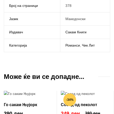
Број на страници
378
Јазик
Македонски
Издавач
Сакам Книги
Категорија
Романси
,
Чик Лит
Може ќе ви се допадне...
-34%
Го сакам Њујорк
Сосед од пеколот
390 ден
249 ден
380 ден