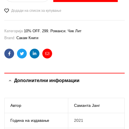
Додади на список за купување
Категорија
10% OFF
,
299
,
Романси
,
Чик Лит
Brand:
Сакам Книги
Facebook
Twitter
Linkedin
Email
Дополнителни информации
Автор
Саманта Јанг
Година на издавање
2021