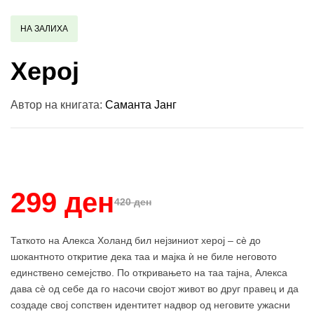
НА ЗАЛИХА
Херој
Автор на книгата:
Саманта Јанг
Купи и собери: 10 Поени
299 ден
420 ден
Таткото на Алекса Холанд бил нејзиниот херој – сè до
шокантното откритие дека таа и мајка ѝ не биле неговото
единствено семејство. По откривањето на таа тајна, Алекса
дава сè од себе да го насочи својот живот во друг правец и да
создаде свој сопствен идентитет надвор од неговите ужасни