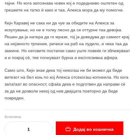
тајни. Но кога запознава човек кој е подеднакво оштетен од
грешките на татко ѝ како и таа, Алекса мора да му помогне.
Кејн Каравеј не сака ни да чуе за обидите на Алекса за
искупување, но не е толку лесно да се оттурне таа девојка.
Решен да ја натера да го мрази, тој ја доведува до самиот крај
на нејзиното трпение, речиси на раб на лудило, и чека таа да
замине. Но неговите постапки само уште повеќе ги зближуваат
и и покрај сè, тие почнуваат бурна и експлозивна афера.
Само што, Кејн знае дека тој никогаш не би можел да биде
витезот на бел коњ по кој Алекса отсекогаш копнеела. Но кога
запаѓаат во опасност, сфаќа дека е подготвен да направи сè
за да не дозволи некој од нив двајцата повторно да биде
повреден.
Количина
Додај во кошничка