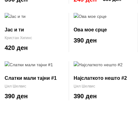
Јас и ти
Ова мое срце
Кристан Хигинс
390 ден
420 ден
Слатки мали тајни #1
Најслаткото нешто #2
Џил Шелвис
Џил Шелвис
390 ден
390 ден