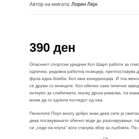
Автор на книгата:
Лорен Лејн
Купи и собери: 10 Поени
390 ден
Опасниот спортски уредник Кол Шарп работи за спис
одлична, редовна работна позиција, претпоставува д
фрла една бомба: Кол има конкуренција. И тоа женс
се дружи со момците. Кол обично сака типични завод
интерес за слабичката, малку дрска ривалка, па мака
може да го одлепи погледот од неа.
Пенелопе Поуп многу добро знае дека сите ја сметаа
дека посакувањето обично води до разочарување, па
си „седи на клупа“ кога станува збор за љубовта. Па 