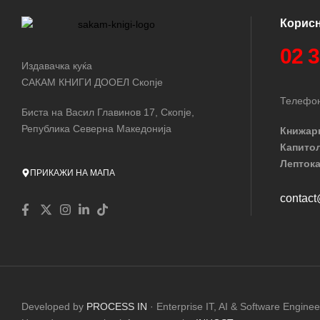
Корис
02 
Издавачка куќа
САКАМ КНИГИ ДООЕЛ Скопје
Телефон
Биста на Васил Главинов 17, Скопје,
Република Северна Македонија
Книжар
Капито
Лептока
ПРИКАЖИ НА МАПА
contac
Developed by
PROCESS IN
· Enterprise IT, AI & Software Enginee