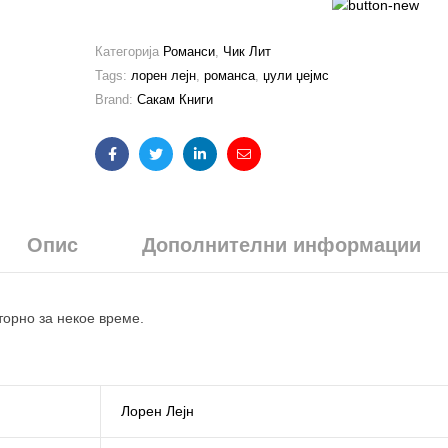
Категорија
Романси
,
Чик Лит
Tags:
лорен лејн
,
романса
,
џули џејмс
Brand:
Сакам Книги
Facebook
Twitter
Linkedin
Email
Опис
Дополнителни информации
торно за некое време.
Лорен Лејн