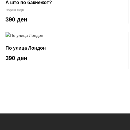
А што по бакнежот?
Лорен Лејн
390 ден
По улица Лондон
390 ден