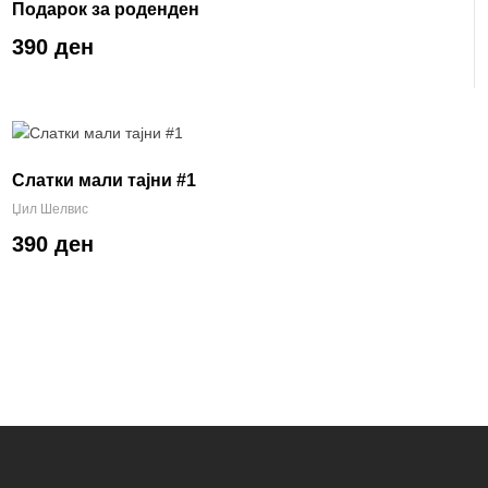
Подарок за роденден
390 ден
Слатки мали тајни #1
Џил Шелвис
390 ден