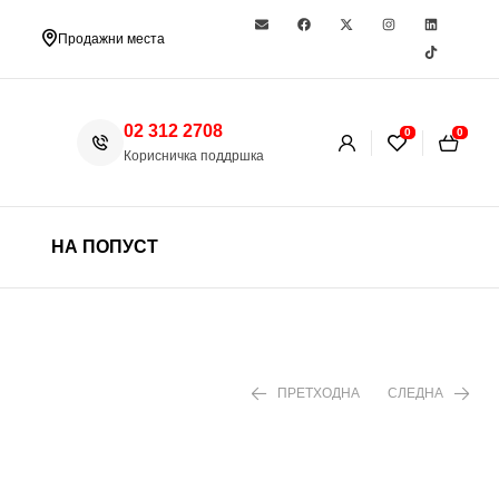
Продажни места
02 312 2708
0
0
Корисничка поддршка
НА ПОПУСТ
ПРЕТХОДНА
СЛЕДНА
1.299 ден
1.890 ден