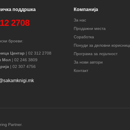
ничка поддршка
Компанија
За нас
312 2708
Продажни места
Соработка
ски броеви:
Понуди за деловни корисниц
ница Центар
| 02 312 2708
Програма за лојалност
л Мол
| 02 246 3809
За нови автори
рија
| 02 307 4756
Контакт
t@sakamknigi.mk
ring Partner.