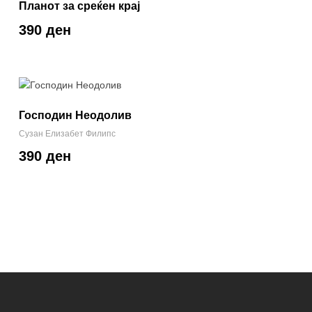
Планот за среќен крај
390 ден
Господин Неодолив
Сузан Елизабет Филипс
390 ден