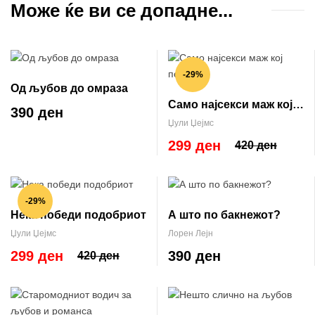
Може ќе ви се допадне...
-29%
Од љубов до омраза
Само најсекси маж кој
390 ден
постои
Џули Џејмс
299 ден
420 ден
-29%
Нека победи подобриот
А што по бакнежот?
Џули Џејмс
Лорен Лејн
299 ден
390 ден
420 ден