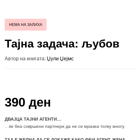
НЕМА НА ЗАЛИХА
Тајна задача: љубов
Автор на книгата:
Џули Џејмс
Купи и собери: 10 Поени
390 ден
ДВАЈЦА ТАЈНИ АГЕНТИ…
…ќе беа совршени партнери да не се мразеа толку многу.
ТАА Е ЖЕЛНА ДА СЕ ДОКАЖЕ КАКО ФБИ АГЕНТ-ЖЕНА…