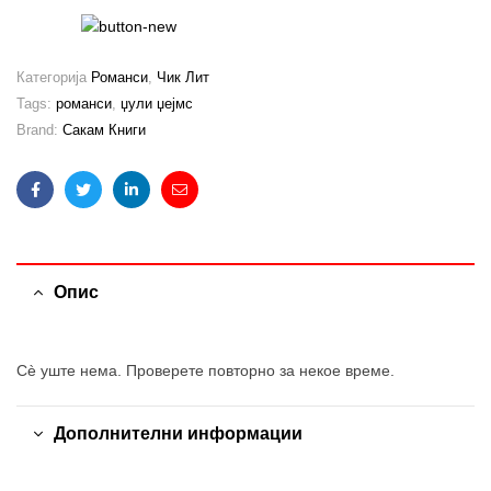
Категорија
Романси
,
Чик Лит
Tags:
романси
,
џули џејмс
Brand:
Сакам Книги
Facebook
Twitter
Linkedin
Email
Опис
Сè уште нема. Проверете повторно за некое време.
Дополнителни информации