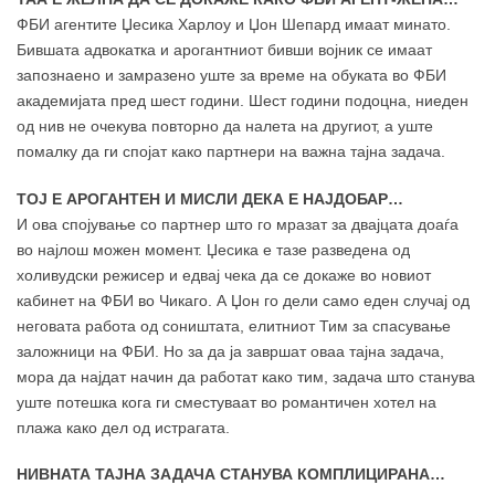
ФБИ агентите Џесика Харлоу и Џон Шепард имаат минато.
Бившата адвокатка и арогантниот бивши војник се имаат
запознаено и замразено уште за време на обуката во ФБИ
академијата пред шест години. Шест години подоцна, ниеден
од нив не очекува повторно да налета на другиот, а уште
помалку да ги спојат како партнери на важна тајна задача.
ТОЈ Е АРОГАНТЕН И МИСЛИ ДЕКА Е НАЈДОБАР…
И ова спојување со партнер што го мразат за двајцата доаѓа
во најлош можен момент. Џесика е тазе разведена од
холивудски режисер и едвај чека да се докаже во новиот
кабинет на ФБИ во Чикаго. А Џон го дели само еден случај од
неговата работа од соништата, елитниот Тим за спасување
заложници на ФБИ. Но за да ја завршат оваа тајна задача,
мора да најдат начин да работат како тим, задача што станува
уште потешка кога ги сместуваат во романтичен хотел на
плажа како дел од истрагата.
НИВНАТА ТАЈНА ЗАДАЧА СТАНУВА КОМПЛИЦИРАНА…