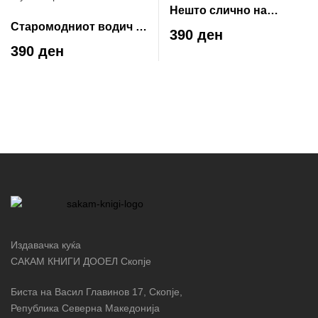
Нешто слично на
Старомодниот водич за
љубов
390 ден
љубов и романса
390 ден
Издавачка куќа
САКАМ КНИГИ ДООЕЛ Скопје
Биста на Васил Главинов 17, Скопје,
Република Северна Македонија