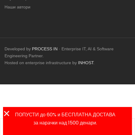
Наши автори
Developed by
PROCESS IN
· Enterprise IT, AI & Software
Engineering Partner.
Hosted on enterprise infrastructure by
INHOST
.
ПОПУСТИ до 60% и БЕСПЛАТНА ДОСТАВА
за нарачки над 1500 денари.
Листа на
Продавница
Сметка
Пребарај
омилени