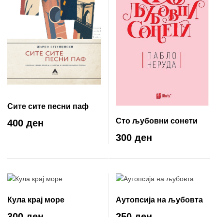
Сите сите песни паф
Сто љубовни сонети
400 ден
300 ден
Кула крај море
Аутопсија на љубовта
300 ден
250 ден