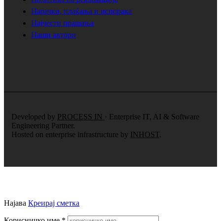
Нарачки, плаќања и испорака
Најчести прашања
Наши автори
Developed by
PROCESS IN
· Enterprise IT, AI & Software
Engineering Partner.
Hosted on enterprise infrastructure by
INHOST
.
Најава
Креирај сметка
Корисничко име
*