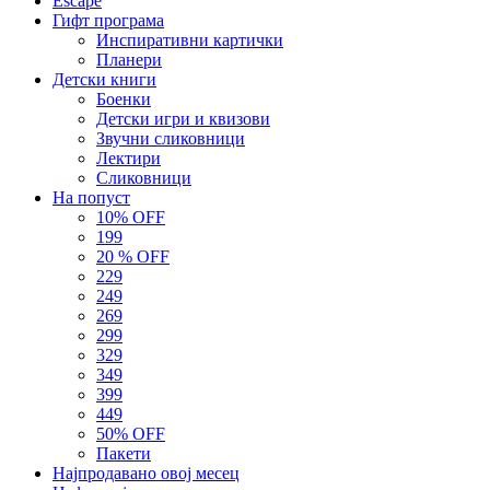
Escape
Гифт програма
Инспиративни картички
Планери
Детски книги
Боенки
Детски игри и квизови
Звучни сликовници
Лектири
Сликовници
На попуст
10% OFF
199
20 % OFF
229
249
269
299
329
349
399
449
50% OFF
Пакети
Најпродавано овој месец