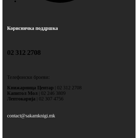
Корисничка поддршка
02 312 2708
Телефонски броеви:
Книжарница Центар
| 02 312 2708
Капитол Мол
| 02 246 3809
Лептокарија
| 02 307 4756
contact@sakamknigi.mk