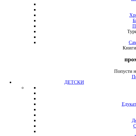
Хр
Б
П
Тур
Са
Книги
про
Попусти н
П
ДЕТСКИ
Едукат
Д
С