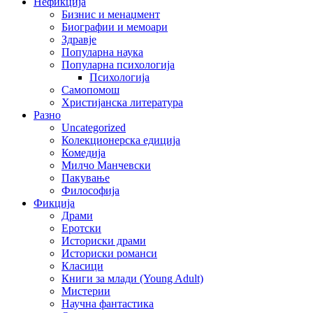
Нефикција
Бизнис и менаџмент
Биографии и мемоари
Здравје
Популарна наука
Популарна психологија
Психологија
Самопомош
Христијанска литература
Разно
Uncategorized
Колекционерска едиција
Комедија
Милчо Манчевски
Пакување
Философија
Фикција
Драми
Еротски
Историски драми
Историски романси
Класици
Книги за млади (Young Adult)
Мистерии
Научна фантастика