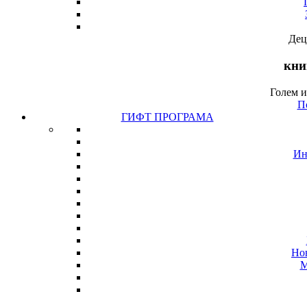
Дец
кни
Голем и
П
ГИФТ ПРОГРАМА
Ин
Но
М