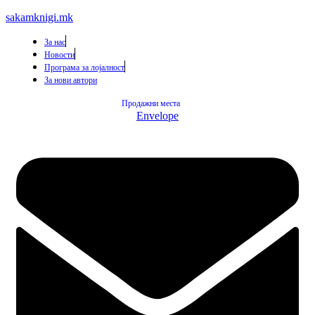
sakamknigi.mk
За нас
Новости
Програма за лојалност
За нови автори
Продажни места
Envelope