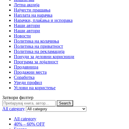
Летна акција
Најчести прашања
Наплата на нарачка
Нарачки, плаќања и испорака
Наши автори
Наши автори
Новости
Политика на колачиња
Политика на приватност
Политика на рекламација
Понуди за деловни корисници
Програма за лојалност
Продавница
Продажни места
Соработка
Уреди профил
Услови на користење
Затвори филтер
Search
Search
for:
All category
All category
40% – 60% OFF