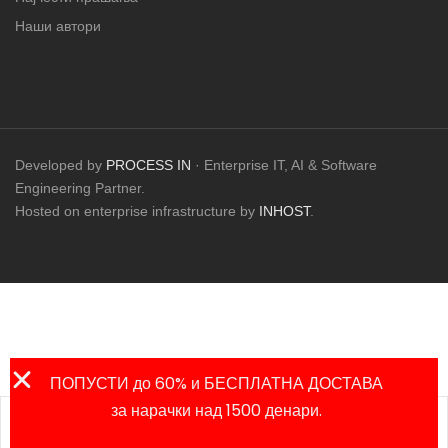
Наши автори
Developed by
PROCESS IN
· Enterprise IT, AI & Software
Engineering Partner.
Hosted on enterprise infrastructure by
INHOST
.
ПОПУСТИ до 60% и БЕСПЛАТНА ДОСТАВА
за нарачки над 1500 денари.
Листа на
Продавница
Сметка
Пребарај
омилени