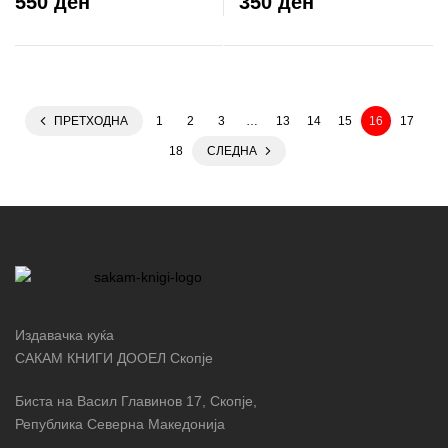
550 ден
350 ден
ПРЕТХОДНА
1
2
3
…
13
14
15
16
17
18
СЛЕДНА
Издавачка куќа
САКАМ КНИГИ ДООЕЛ Скопје
Биста на Васил Главинов 17, Скопје,
Република Северна Македонија