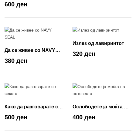
навистина (такво)
600 ден
страшило?!
Излез од лавиринтот
Да се живее со NAVY
320 ден
SEAL
380 ден
Како да разговарате со
Ослободете ја моќта на
секого
потсвеста
500 ден
400 ден