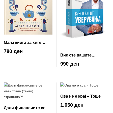
Мала книга за хиге:
данскиот начин на
780 ден
добро живеење
Вие сте вашите
уверувања
990 ден
Ова не е крај – Тоше
1.050 ден
Дали финансиите се