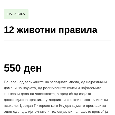
НА ЗАЛИХА
12 животни правила
Купи и собери: 10 Поени
550 ден
Понесен од великаните на западната мисла, од најразлични
домени на науката, од религиозните списи и најголемите
книжевни дела на човештвото, а пред сè од својата
долгогодишна практика, угледниот и светски познат клинички
психолог Џордан Питерсон кого Њујорк тајмс го прогласи за
еден од „највлијателните интелектуалци на нашето време“ ја