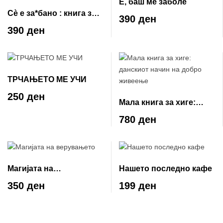
Е, баш ме заболе
Сè е за*бано : книга за
390 ден
надежта
390 ден
ТРЧАЊЕТО МЕ УЧИ
250 ден
Мала книга за хиге:
данскиот начин на
780 ден
добро живеење
Магијата на
Нашето последно кафе
верувањето
350 ден
199 ден