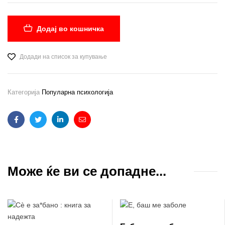
Додај во кошничка
Додади на список за купување
Категорија
Популарна психологија
Facebook
Twitter
Linkedin
Email
Може ќе ви се допадне...