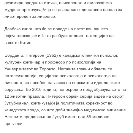
резимира вредната етичка, психолошка и филозофска
мудрост преточувајќи ја во дванаесет едноставни начела за
живот вреден за живеење.
Длабока книга што ќе ве поведе на патот кон вашето
најсуштинско јас и ќе го разбуди полниот потенцијал на
вашето Битие!
Џордан Б. Питерсон (1962) е канадски клинички психолог,
културен критичар и професор по психологија на
Универзитетот во Торонто. Неговите главни области се
патопсихологија, социјална психологија и психологија на
личноста, со посебен нагласок на верските и идеолошките
верувања. Во 2016 година, непосредно пред објавувањето на
12 животни правила, Питерсон објави серија видеа на својот
Јутјуб-канал, критикувајќи ја политичката коректност во
канадската влада, со што доби значајно медиумско внимание.
Неговите предавања на Јутјуб имаат над 35 милиони
прегледи.