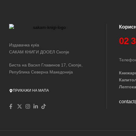
Корис
02 
Издавачка куќа
САКАМ КНИГИ ДООЕЛ Скопје
Телефон
Биста на Васил Главинов 17, Скопје,
Република Северна Македонија
Книжар
Капито
Лептока
ПРИКАЖИ НА МАПА
contac