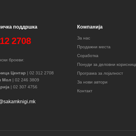
ничка поддршка
Компанија
За нас
312 2708
Продажни места
Соработка
ски броеви:
Понуди за деловни корисниц
ница Центар
| 02 312 2708
Програма за лојалност
л Мол
| 02 246 3809
За нови автори
рија
| 02 307 4756
Контакт
t@sakamknigi.mk