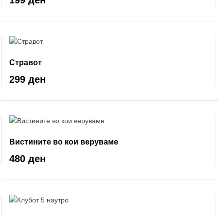
199 ден
Стравот
299 ден
Вистините во кои веруваме
480 ден