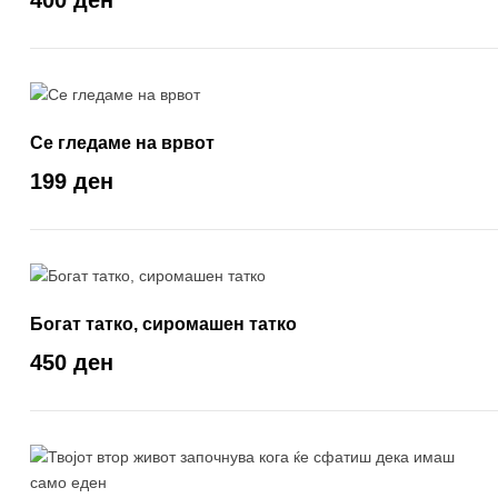
400 ден
Се гледаме на врвот
199 ден
Богат татко, сиромашен татко
450 ден