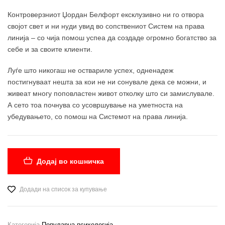
Контроверзниот Џордан Белфорт ексклузивно ни го отвора
својот свет и ни нуди увид во сопствениот Систем на права
линија – со чија помош успеа да создаде огромно богатство за
себе и за своите клиенти.
Луѓе што никогаш не оствариле успех, одненадеж
постигнуваат нешта за кои не ни сонувале дека се можни, и
живеат многу поповластен живот отколку што си замислувале.
А сето тоа почнува со усовршување на уметноста на
убедувањето, со помош на Системот на права линија.
Додај во кошничка
Додади на список за купување
Категорија
Популарна психологија