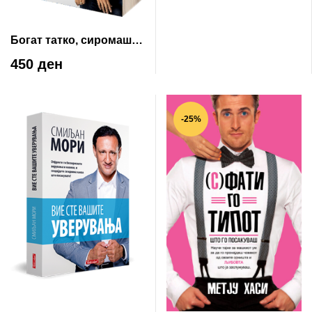
Богат татко, сиромашен
татко
450 ден
-25%