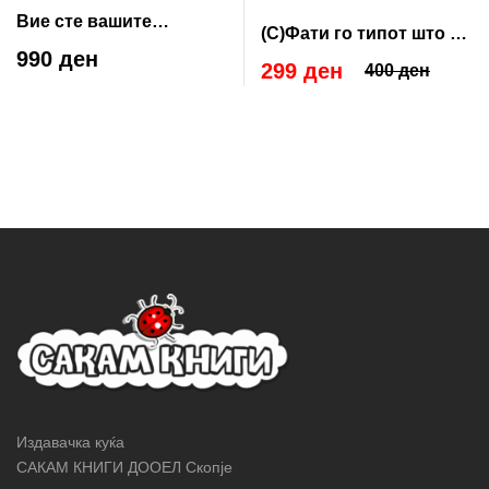
Вие сте вашите
(С)Фати го типот што го
уверувања
990 ден
посакуваш
299 ден
400 ден
Издавачка куќа
САКАМ КНИГИ ДООЕЛ Скопје