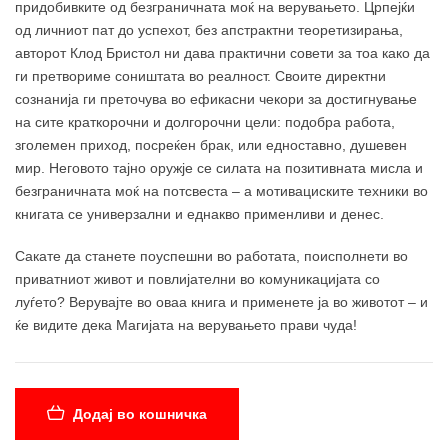
придобивките од безграничната моќ на верувањето. Црпејќи
од личниот пат до успехот, без апстрактни теоретизирања,
авторот Клод Бристол ни дава практични совети за тоа како да
ги претвориме соништата во реалност. Своите директни
сознанија ги преточува во ефикасни чекори за достигнување
на сите краткорочни и долгорочни цели: подобра работа,
зголемен приход, посреќен брак, или едноставно, душевен
мир. Неговото тајно оружје се силата на позитивната мисла и
безграничната моќ на потсвеста ‒ а мотивациските техники во
книгата се универзални и еднакво применливи и денес.
Сакате да станете поуспешни во работата, поисполнети во
приватниот живот и повлијателни во комуникацијата со
луѓето? Верувајте во оваа книга и применете ја во животот ‒ и
ќе видите дека Магијата на верувањето прави чуда!
Додај во кошничка