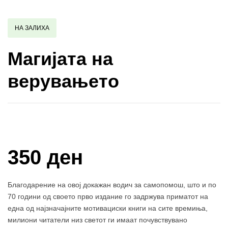
НА ЗАЛИХА
Магијата на
верувањето
Купи и собери: 10 Поени
350 ден
Благодарение на овој докажан водич за самопомош, што и по
70 години од своето прво издание го задржува приматот на
една од најзначајните мотивациски книги на сите времиња,
милиони читатели низ светот ги имаат почувствувано