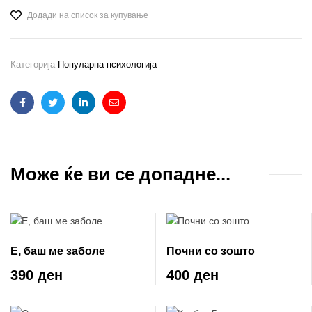
Додади на список за купување
Категорија
Популарна психологија
Facebook
Twitter
Linkedin
Email
Може ќе ви се допадне...
Е, баш ме заболе
Почни со зошто
390 ден
400 ден