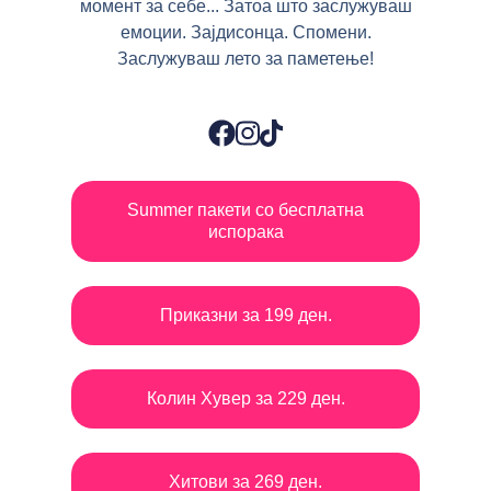
момент за себе... Затоа што заслужуваш
емоции. Зајдисонца. Спомени.
Заслужуваш лето за паметење!
Summer пакети со бесплатна
испорака
Приказни за 199 ден.
Колин Хувер за 229 ден.
Хитови за 269 ден.