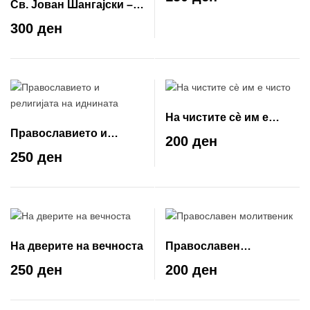
Св. Јован Шангајски –
Чудотворец на
300 ден
последните времиња
На чистите сè им е
Православието и
чисто
200 ден
религијата на иднината
250 ден
На дверите на вечноста
Православен
молитвеник
250 ден
200 ден