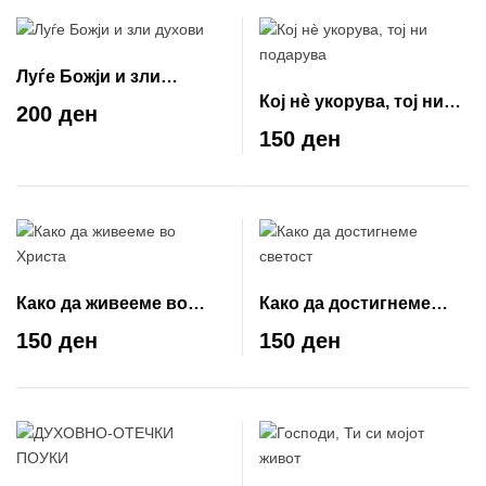
Луѓе Божји и зли
Кој нè укорува, тој ни
духови
200 ден
подарува
150 ден
Како да живееме во
Како да достигнеме
Христа
светост
150 ден
150 ден