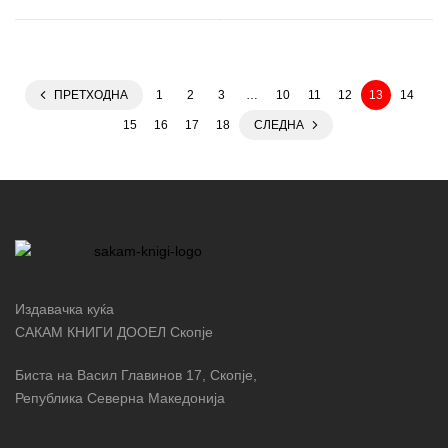
ПРЕТХОДНА
1
2
3
…
10
11
12
13
14
15
16
17
18
СЛЕДНА
Издавачка куќа
САКАМ КНИГИ ДООЕЛ Скопје
Биста на Васил Главинов 17, Скопје,
Република Северна Македонија