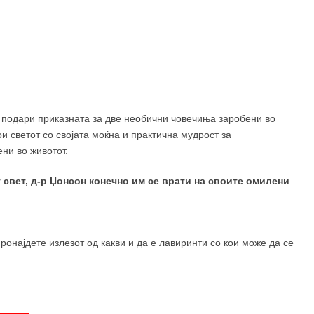
400 ден
490 ден
а подари приказната за две необични човечиња заробени во
ои светот со својата моќна и практична мудрост за
ни во животот.
свет, д-р Џонсон конечно им се врати на своите омилени
ронајдете излезот од какви и да е лавиринти со кои може да се