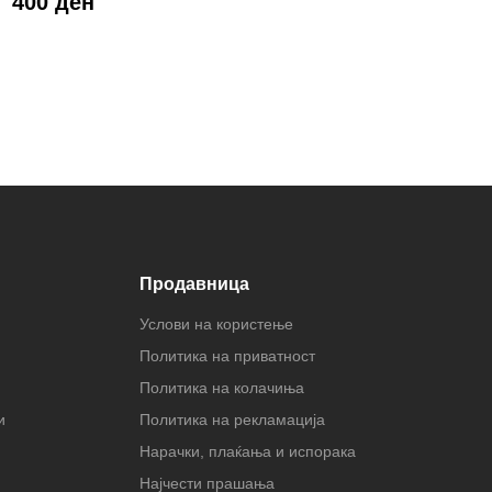
400 ден
Продавница
Услови на користење
Политика на приватност
Политика на колачиња
и
Политика на рекламација
Нарачки, плаќања и испорака
Најчести прашања