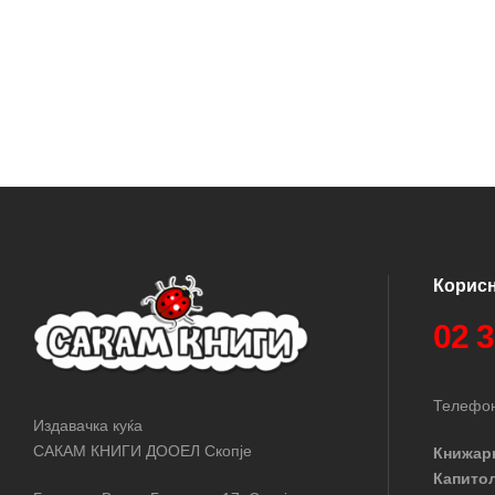
Корис
02 
Телефон
Издавачка куќа
САКАМ КНИГИ ДООЕЛ Скопје
Книжар
Капито