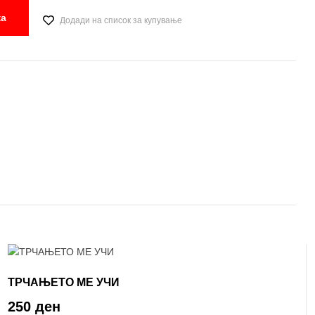
ка
Додади на список за купување
ТРЧАЊЕТО МЕ УЧИ
250 ден