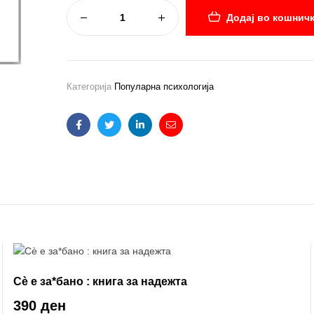
Додај во кошнич
Категорија
Популарна психологија
Facebook
Twitter
Linkedin
Email
Сè е за*бано : книга за надежта
390 ден