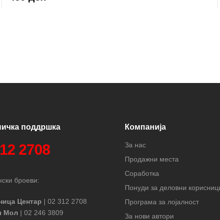
ничка поддршка
Компанија
За нас
312 2708
Продажни места
Соработка
ски броеви:
Понуди за деловни корисниц
ница Центар
| 02 312 2708
Програма за лојалност
л Мол
| 02 246 3809
За нови автори