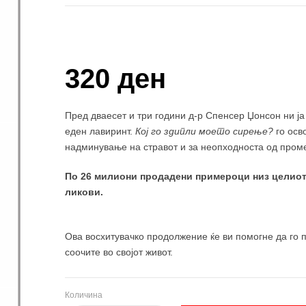
Купи и собери: 10 Поени
320 ден
Пред дваесет и три години д-р Спенсер Џонсон ни ј
еден лавиринт.
Кој го здипли моето сирење?
го осв
надминување на стравот и за неопходноста од проме
По 26 милиони продадени примероци низ целиот 
ликови.
Ова восхитувачко продолжение ќе ви помогне да го п
соочите во својот живот.
Количина