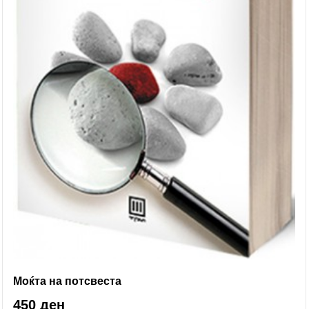
Моќта на потсвеста
450 ден