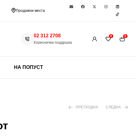
Продажни места
02 312 2708
0
0
Корисничка поддршка
НА ПОПУСТ
ПРЕТХОДНА
СЛЕДНА
от
399 ден