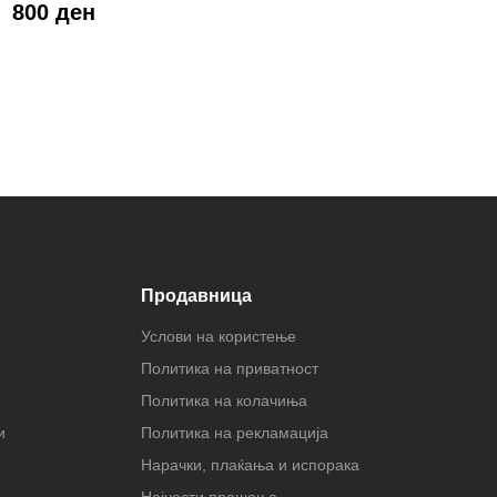
800 ден
Продавница
Услови на користење
Политика на приватност
Политика на колачиња
и
Политика на рекламација
Нарачки, плаќања и испорака