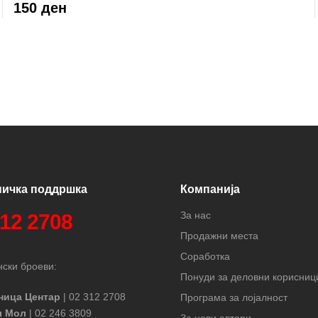
150 ден
ничка поддршка
Компанија
За нас
312 2708
Продажни места
Соработка
ски броеви:
Понуди за деловни корисниц
ница Центар
| 02 312 2708
Програма за лојалност
л Мол
| 02 246 3809