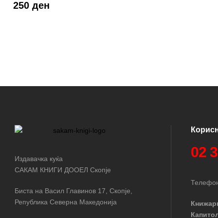
250 ден
Корис
02 
Издавачка куќа
САКАМ КНИГИ ДООЕЛ Скопје
Телефон
Биста на Васил Главинов 17, Скопје,
Република Северна Македонија
Книжар
Капито