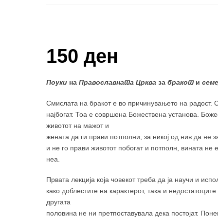
Купи и собери: 10 Поени
150 ден
Поуки
на
Православната Црква
за
бракот
и
сем
Смислата на бракот е во причинувањето на радост. С
најбогат. Тоа е совршена Божествена установа. Боже
животот на мажот и
жената да ги прави потполни, за никој од нив да не з
и не го прави животот побогат и потполн, вината не 
неа.
Првата лекција која човекот треба да ја научи и исп
како доблестите на карактерот, така и недостатоците
другата
половина не ни претпоставувала дека постојат. Поне