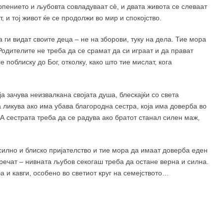
рпението и љубовта совладуваат сè, и двата живота се слеваат
, и тој живот ќе се продолжи во мир и спокојство.
а ги видат своите деца – не на зборови, туку на дела. Тие мора
 Родителите не треба да се срамат да си играат и да прават
поблиску до Бог, отколку, како што тие мислат, кога
 зачува неизвалкана својата душа, блескајќи со света
 ликува ако има убава благородна сестра, која има доверба во
. А сестрата треба да се радува ако братот станал силен маж,
силно и блиско пријателство и тие мора да имаат доверба еден
пречат – нивната љубов секогаш треба да остане верна и силна.
а и кавги, особено во светиот круг на семејството…