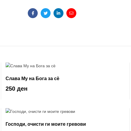
Facebook
Twitter
Linkedin
Email
Слава Му на Бога за сè
250 ден
Господи, очисти ги моите гревови