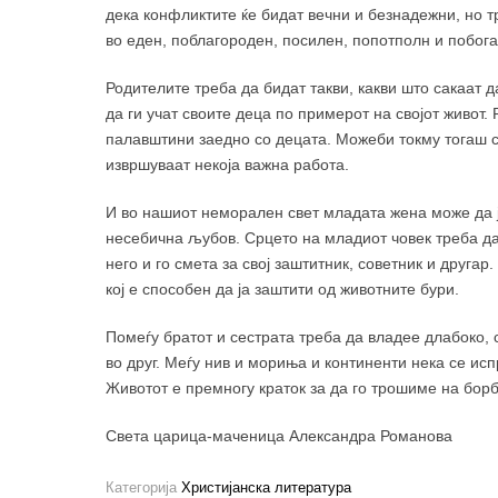
дека конфликтите ќе бидат вечни и безнадежни, но т
во еден, поблагороден, посилен, попотполн и побогат
Родителите треба да бидат такви, какви што сакаат д
да ги учат своите деца по примерот на својот живот.
палавштини заедно со децата. Можеби токму тогаш се 
извршуваат некоја важна работа.
И во нашиот неморален свет младата жена може да ја
несебична љубов. Срцето на младиот човек треба да
него и го смета за свој заштитник, советник и другар
кој е способен да ја заштити од животните бури.
Помеѓу братот и сестрата треба да владее длабоко, 
во друг. Меѓу нив и мориња и континенти нека се ис
Животот е премногу краток за да го трошиме на борб
Света царица-маченица Александра Романова
Категорија
Христијанска литература