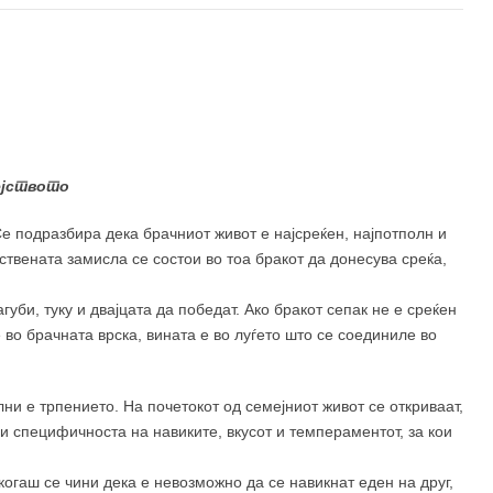
ејството
е подразбира дека брачниот живот е најсреќен, најпотполн и
ствената замисла се состои во тоа бракот да донесува среќа,
агуби, туку и двајцата да победат. Ако бракот сепак не е среќен
е во брачната врска, вината е во луѓето што се соединиле во
олни е трпението. На почетокот од семејниот живот се откриваат,
 и специфичноста на навиките, вкусот и темпераментот, за кои
когаш се чини дека е невозможно да се навикнат еден на друг,