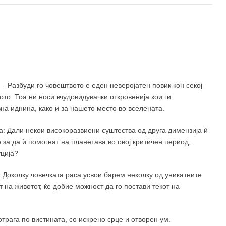
490 ден
– Разбуди го човештвото е еден неверојатен повик кон секој
то. Тоа ни носи вчудовидувачки откровенија кои ги
на иднина, како и за нашето место во вселената.
а: Дали некои високоразвиени суштества од друга димензија ѝ
 за да ѝ помогнат на планетава во овој критичен период,
уција?
 Доколку човечката раса усвои барем неколку од уникатните
 на животот, ќе добие можност да го постави текот на
отрага по вистината, со искрено срце и отворен ум.