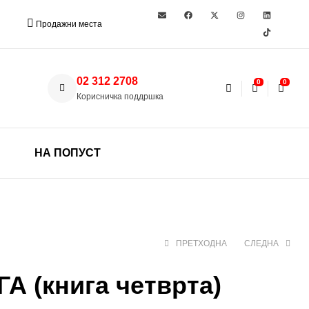
Продажни места
02 312 2708
0
0
Корисничка поддршка
НА ПОПУСТ
ПРЕТХОДНА
СЛЕДНА
 (книга четврта)
400 ден
399 ден