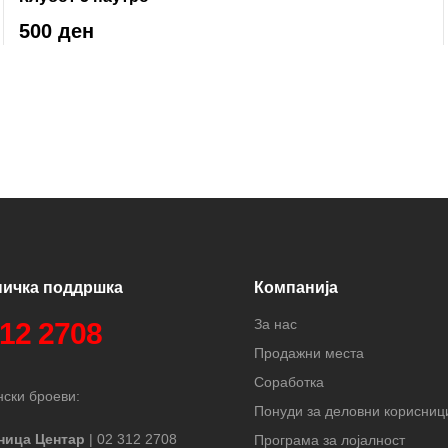
500 ден
ничка поддршка
Компанија
За нас
312 2708
Продажни места
Соработка
ски броеви:
Понуди за деловни корисниц
ница Центар
| 02 312 2708
Програма за лојалност