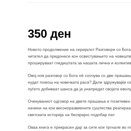
Купи и собери: 10 Поени
350 ден
Новото продолжение на серијалот Разговори со Бога 
читател да придонесе кон освестувањето на човештво
прошируваат гледиштата за нашата лична и колектив
Овој нов разговор со Бога нè соочува со две прашањ
нудат помош на човечката раса? Дали здружувајќи се
луѓето добиваат шанса да ја унапредат својата евол
Очекуваниот одговор на двете прашања е позитивен.
начини на кои високоразвиените суштества реагираат
светската историја на бескрајно подобар пат.
Оваа книга е прекрасен дар за сите кои тргнале во п