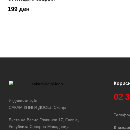
199 ден
Корис
02 
Издавачка куќа
САКАМ КНИГИ ДООЕЛ Скопје
Телефон
Биста на Васил Главинов 17, Скопје,
Република Северна Македонија
Книжар