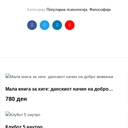
Категорија
Популарна психологија
,
Философија
Facebook
Twitter
Linkedin
Email
Мала книга за хиге: данскиот начин на добро
живеење
780 ден
Клубот 5 наутро