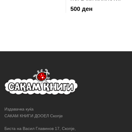
500 ден
Издавачка куќа
САКАМ КНИГИ ДООЕЛ Скопје
Биста на Васил Главинов 17, Скопје,