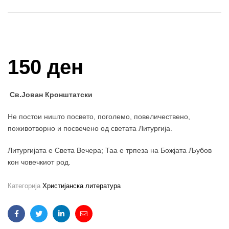
Купи и собери: 10 Поени
150 ден
Св.Јован Кронштатски
Не постои ништо посвето, поголемо, повеличествено,
поживотворно и посвечено од светата Литургија.
Литургијата е Света Вечера; Таа е трпеза на Божјата Љубов
кон човечкиот род.
Категорија
Христијанска литература
Facebook
Twitter
Linkedin
Email