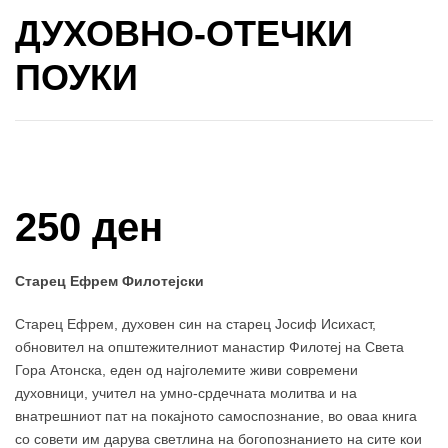
ДУХОВНО-ОТЕЧКИ
ПОУКИ
Купи и собери: 10 Поени
250 ден
Старец Ефрем Филотејски
Старец Ефрем, духовен син на старец Јосиф Исихаст,
обновител на општежителниот манастир Филотеј на Света
Гора Атонска, еден од најголемите живи современи
духовници, учител на умно-срдечната молитва и на
внатрешниот пат на покајното самоспознание, во оваа книга
со совети им дарува светлина на богопознанието на сите кои