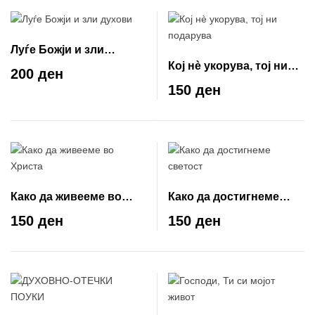
Луѓе Божји и зли
Кој нè укорува, тој ни
духови
200 ден
подарува
150 ден
Како да живееме во
Како да достигнеме
Христа
светост
150 ден
150 ден