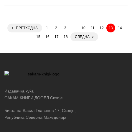
ПРЕТХОДНА
1
2
3
…
10
11
12
13
14
15
16
17
18
СЛЕДНА
Издавачка куќа
САКАМ КНИГИ ДООЕЛ Скопје
Биста на Васил Главинов 17, Скопје,
Република Северна Македонија