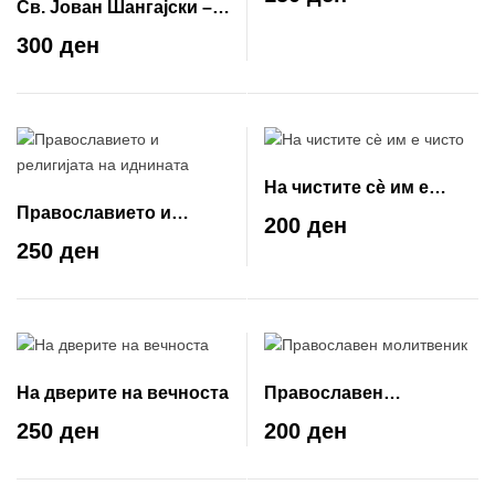
Св. Јован Шангајски –
Чудотворец на
300 ден
последните времиња
На чистите сè им е
Православието и
чисто
200 ден
религијата на иднината
250 ден
На дверите на вечноста
Православен
молитвеник
250 ден
200 ден