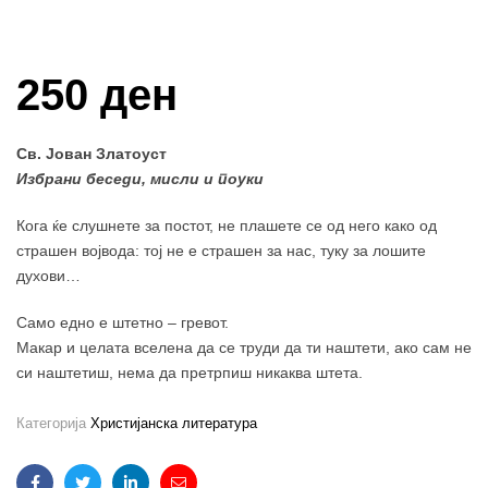
Купи и собери: 10 Поени
250 ден
Св. Јован Златоуст
Избрани беседи, мисли и поуки
Кога ќе слушнете за постот, не плашете се од него како од
страшен војвода: тој не е страшен за нас, туку за лошите
духови…
Само едно е штетно – гревот.
Макар и целата вселена да се труди да ти наштети, ако сам не
си наштетиш, нема да претрпиш никаква штета.
Категорија
Христијанска литература