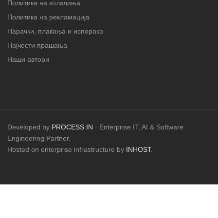
Политика на колачиња
Политика на рекламација
Нарачки, плаќања и испорака
Најчести прашања
Наши автори
Developed by
PROCESS IN
· Enterprise IT, AI & Software
Engineering Partner.
Hosted on enterprise infrastructure by
INHOST
.