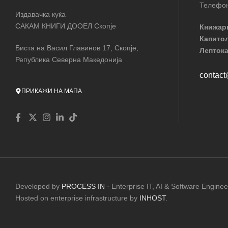
Телефон
Издавачка куќа
САКАМ КНИГИ ДООЕЛ Скопје
Книжар
Капито
Биста на Васил Главинов 17, Скопје,
Лептока
Република Северна Македонија
contac
ПРИКАЖИ НА МАПА
Developed by
PROCESS IN
· Enterprise IT, AI & Software Enginee
Hosted on enterprise infrastructure by
INHOST
.