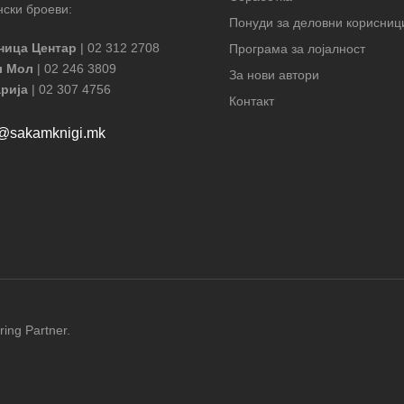
ски броеви:
Понуди за деловни корисниц
ница Центар
| 02 312 2708
Програма за лојалност
л Мол
| 02 246 3809
За нови автори
рија
| 02 307 4756
Контакт
t@sakamknigi.mk
ring Partner.