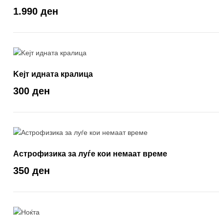
1.990 ден
Keјт идната кралица
300 ден
Астрофизика за луѓе кои немаат време
350 ден