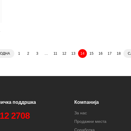
ХОДНА
1
2
3
…
11
12
13
14
15
16
17
18
С
ничка поддршка
Компанија
За нас
312 2708
Продажни места
Соработка