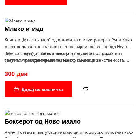
Млеко и мед
Книгата „Млеко и мед” од авторката и илустраторка Рупи Каур
е најпродаваната колекција на поезија и проза според Њујорк
Тајмс. Продадена е во повеќе од еден милион копии низ
„Млеко и мед” е збирка поезија за љубовта, загубата,
светот и преведена е на повеќе од 30 јазици.
траумата, малтретирањето, зацелувањето и женственоста.
Поделена на четири поглавја и секое поглавје има друга цел,
300 ден
се справува со различен тип болка, лекува друг тип болка во
срцето .„Млеко и мед” ги води читателите на патување низ
најгорчливите моменти во животот и наоѓа слатки нешта во
Додај во кошничка
нив – затоа што слатки нешта има насекаде, само ако сте
желни да ги побарате.
Боксерот од Ново маало
Ангел Тотевски, меѓу своите маалци и пошироко попознат како