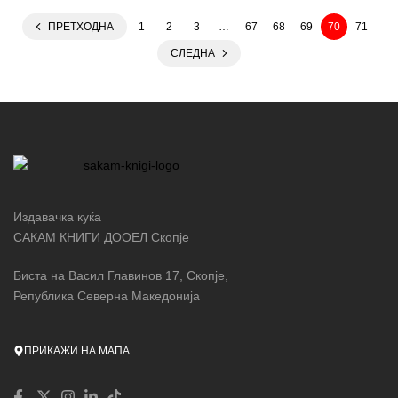
малите одлуки кои целосно и неповратно ни ги менуваат
ПРЕТХОДНА
1
2
3
…
67
68
69
70
71
животите.
СЛЕДНА
Издавачка куќа
САКАМ КНИГИ ДООЕЛ Скопје
Биста на Васил Главинов 17, Скопје,
Република Северна Македонија
ПРИКАЖИ НА МАПА