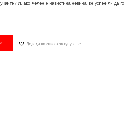
учаите? И, ако Хелен е навистина невина, ќе успее ли да го
ка
Додади на список за купување