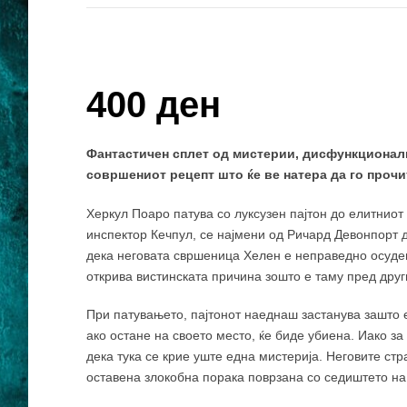
Купи и собери: 10 Поени
400 ден
Фантастичен сплет од мистерии, дисфункционалн
совршениот рецепт што ќе ве натера да го прочи
Херкул Поаро патува со луксузен пајтон до елитнио
инспектор Кечпул, се најмени од Ричард Девонпорт д
дека неговата свршеница Хелен е неправедно осуден
открива вистинската причина зошто е таму пред друг
При патувањето, пајтонот наеднаш застанува зашто 
ако остане на своето место, ќе биде убиена. Иако з
дека тука се крие уште една мистерија. Неговите стр
оставена злокобна порака поврзана со седиштето на 