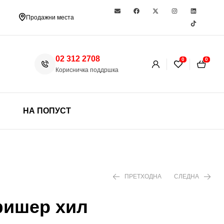
Продажни места
02 312 2708
0
0
Корисничка поддршка
НА ПОПУСТ
ПРЕТХОДНА
СЛЕДНА
фишер хил
330 ден
1.299 ден
1.860 ден