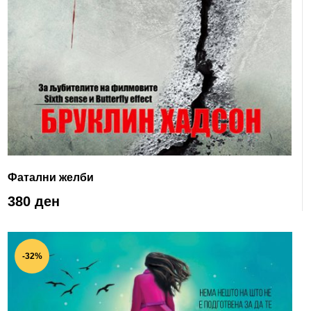
Фатални желби
380 ден
-32%