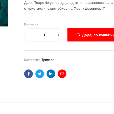
Дали Поаро ќе успее да ја одгатне поврзаноста на сл
открие вистинскиот убиец на Френк Девонпорт?
Количина
Додај во кошнич
Категорија
Трилери
Facebook
Twitter
Linkedin
Email