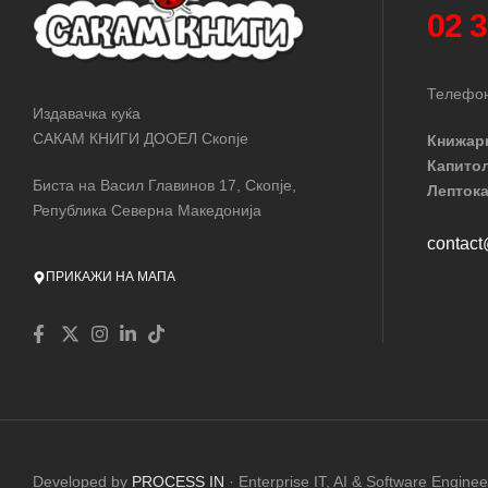
02 
Телефон
Издавачка куќа
САКАМ КНИГИ ДООЕЛ Скопје
Книжар
Капито
Биста на Васил Главинов 17, Скопје,
Лептока
Република Северна Македонија
contac
ПРИКАЖИ НА МАПА
Developed by
PROCESS IN
· Enterprise IT, AI & Software Enginee