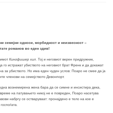
и семејни односи, морбидност и неизвесност –
тате романов во еден здив!
т имот
Кингфишер хил
. Тој и неговиот верен придружник,
а го истражат убиството на неговиот брат Френк и да докажат
а за убиството. Но има еден чуден услов: Поаро не смее да ја
ите членови на семејството Девонпорт.
една вознемирена жена бара да се симне и инсистира дека,
а време на патувањето никој не е повреден, Поаро насетува
авови набргу се остваруваат: пронајдено е тело на кое е
госпоѓата.