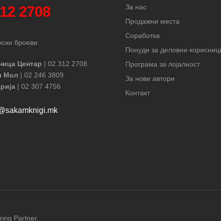
За нас
312 2708
Продажни места
Соработка
ски броеви:
Понуди за деловни корисниц
ница Центар
| 02 312 2708
Програма за лојалност
л Мол
| 02 246 3809
За нови автори
рија
| 02 307 4756
Контакт
t@sakamknigi.mk
ring Partner.