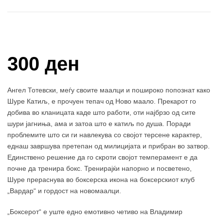
Купи и собери: 10 Поени
300 ден
Ангел Тотевски, меѓу своите маалци и пошироко попознат како
Шуре Катиљ, е прочуен тепач од Ново маало. Прекарот го
добива во кланицата каде што работи, оти најбрзо од сите
шури јагниња, ама и затоа што е катиљ по душа. Поради
проблемите што си ги навлекува со својот терсене карактер,
еднаш завршува претепан од милицијата и прибран во затвор.
Единствено решение да го скроти својот темперамент е да
почне да тренира бокс. Тренирајќи напорно и посветено,
Шуре прераснува во боксерска икона на боксерскиот клуб
„Вардар“ и гордост на новомаалци.
„Боксерот“ е уште едно емотивно четиво на Владимир