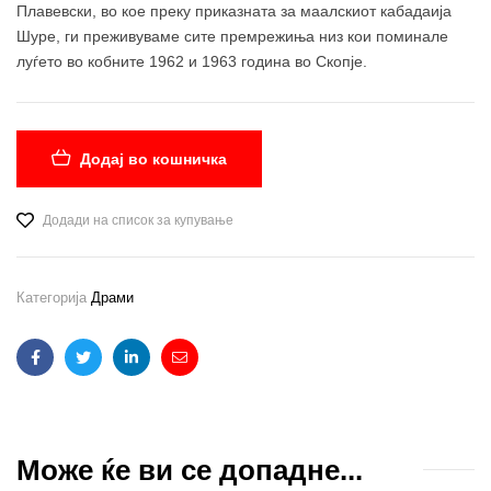
Плавевски, во кое преку приказната за маалскиот кабадаија
Шуре, ги преживуваме сите премрежиња низ кои поминале
луѓето во кобните 1962 и 1963 година во Скопје.
Додај во кошничка
Додади на список за купување
Категорија
Драми
Facebook
Twitter
Linkedin
Email
Може ќе ви се допадне...