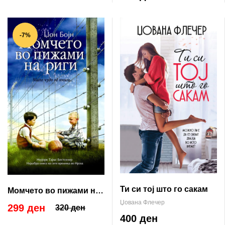
-7%
Ти си тој што го сакам
Момчето во пижами на
риги
Џована Флечер
299 ден
320 ден
400 ден