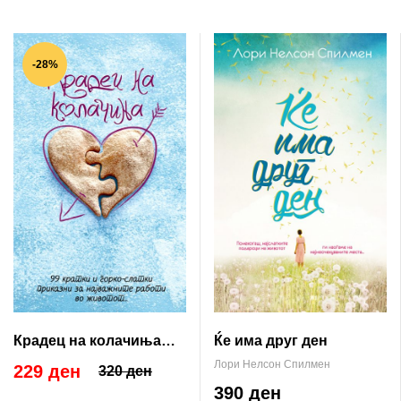
-28%
Крадец на колачиња
Ќе има друг ден
(101 инспиративна
Лори Нелсон Спилмен
229 ден
320 ден
приказна)
390 ден