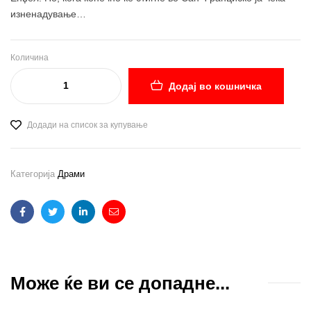
изненадување…
Количина
Додај во кошничка
Додади на список за купување
Категорија
Драми
Facebook
Twitter
Linkedin
Email
Може ќе ви се допадне...