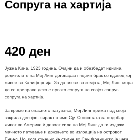
Сопруга на хартија
Купи и собери: 10 Поени
420 ден
Јужна Кина, 1923 година. Очајни да ѝ обезбедат иднина,
родителите на Меј Линг договараат нејзин брак со вдовец кој
живее во Калифорнија. За да влезе во земјата, Меј Линг мора
да се преправа дека е првата сопруга на својот сопруг-
сопруга на хартија.
За време на опасното патување, Меј Линг прима под своја
закрила девојче- сирак по име Сју. Соништата за подобар
живот во Америка ѝ даваат сила на Меј Линг да ги издржи
мачното патување и држењето во излоација на островот
Енџел. Но, кога конечно ќе стигне во Сан Франциско ја чека