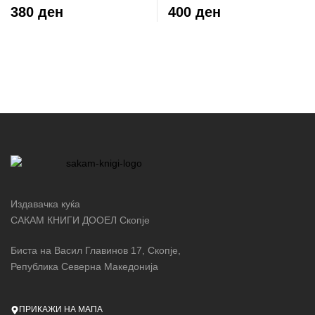
380 ден
400 ден
Издавачка куќа
САКАМ КНИГИ ДООЕЛ Скопје
Биста на Васил Главинов 17, Скопје,
Република Северна Македонија
ПРИКАЖИ НА МАПА