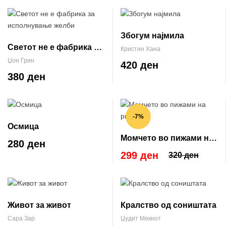
Збогум најмила
Светот не е фабрика за
Кристин Хана
исполнување желби
Џон Грин
420 ден
380 ден
-7%
Осмица
Момчето во пижами на
280 ден
риги
299 ден
320 ден
Живот за живот
Кралство од соништата
Сара Зар
Џудит Мекнот