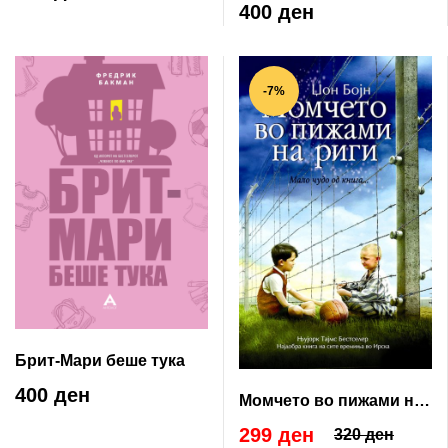
400 ден
-7%
Брит-Мари беше тука
400 ден
Момчето во пижами на
риги
299 ден
320 ден