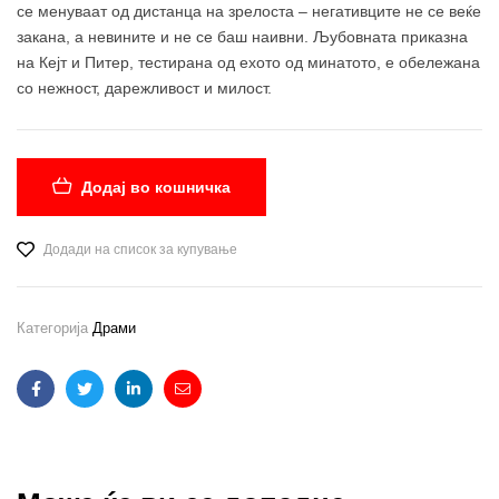
се менуваат од дистанца на зрелоста – негативците не се веќе
закана, а невините и не се баш наивни. Љубовната приказна
на Кејт и Питер, тестирана од ехото од минатото, е обележана
со нежност, дарежливост и милост.
Додај во кошничка
Додади на список за купување
Категорија
Драми
Facebook
Twitter
Linkedin
Email