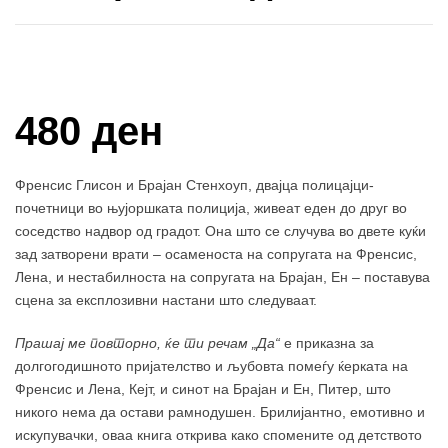
Купи и собери: 10 Поени
480 ден
Френсис Глисон и Брајан Стенхоуп, двајца полицајци-
почетници во њујоршката полиција, живеат еден до друг во
соседство надвор од градот. Она што се случува во двете куќи
зад затворени врати – осаменоста на сопругата на Френсис,
Лена, и нестабилноста на сопругата на Брајан, Ен – поставува
сцена за експлозивни настани што следуваат.
Прашај ме повторно, ќе ти речам „Да“
е приказна за
долгогодишното пријателство и љубовта помеѓу ќерката на
Френсис и Лена, Кејт, и синот на Брајан и Ен, Питер, што
никого нема да остави рамнодушен. Брилијантно, емотивно и
искупувачки, оваа книга открива како спомените од детството