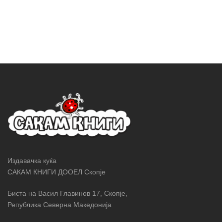
Издавачка куќа
САКАМ КНИГИ ДООЕЛ Скопје
Биста на Васил Главинов 17, Скопје,
Република Северна Македонија