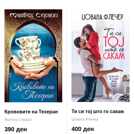
Ти си тој што го сакам
Крововите на Техеран
Џована Флечер
Махбод Сераџи
400 ден
390 ден