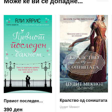
Може ќе ви се допадне...
Кралство од соништата
Првиот последен
бакнеж
Џудит Мекнот
390 ден