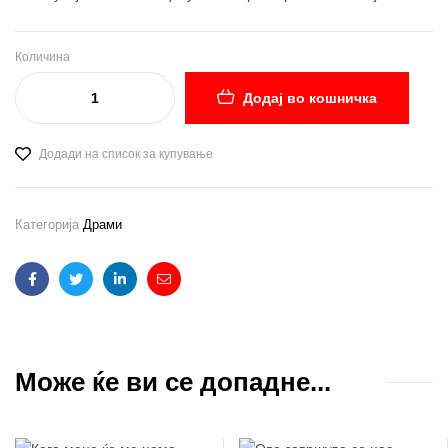
Количина
Додај во кошничка
Додади на список за купување
Категорија
Драми
Facebook
Twitter
Linkedin
Email
Може ќе ви се допадне...