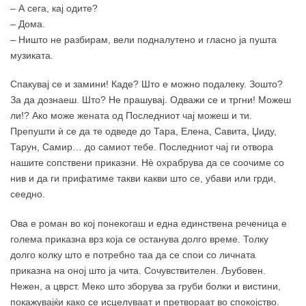
– А сега, кај одите?
– Дома.
– Ништо не разбирам, вели подналутено и гласно ја пушта
музиката.
Спакувај се и замини! Каде? Што е можно подалеку. Зошто?
За да дознаеш. Што? Не прашувај. Одважи се и тргни! Можеш
ли!? Ако може жената од Последниот чај можеш и ти.
Препушти ѝ се да те одведе до Тара, Елена, Савита, Џиду,
Тарун, Самир… до самиот тебе. Последниот чај ги отвора
нашите сопствени приказни. Нè охрабрува да се соочиме со
нив и да ги прифатиме такви какви што се, убави или грди,
сеедно.
Ова е роман во кој понекогаш и една единствена реченица е
голема приказна врз која се останува долго време. Толку
долго колку што е потребно таа да се спои со личната
приказна на оној што ја чита. Сочувствителен. Љубовен.
Нежен, а цврст. Меко што зборува за груби болки и вистини,
покажувајќи како се исцелуваат и претвораат во спокојство.