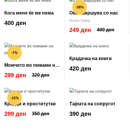
-38%
Кога мене ќе ме нема
Ова завршува со нас
Колин Хувер
400 ден
249 ден
400 ден
-7%
Крадачка на книги
Момчето во пижами на
420 ден
риги
299 ден
320 ден
-15%
Крадци и проститутки
Тајната на сопругот
299 ден
390 ден
350 ден