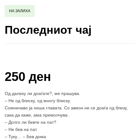
НА ЗАЛИХА
Последниот чај
Купи и собери: 10 Поени
250 ден
Од далеку ли доаѓате?, ме прашува.
– Не од блиску, од многу блиску.
Сомничаво ја ниша главата. Со авион не се доаѓа од близу,
сака да каже, ама премолчува.
– Долго ли бевте на пат?
– Не бев на пат.
– Туку… – Бев дома.