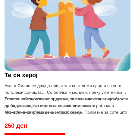
Ти си херој
Ема и Филип се двајца пријатели со големи срца и со уште
поголеми соништа… Со боички и моливи, преку уметнички
страсти и безусловна поддршка, тие учат дека вистинското
Tопла и инспиративна приказна за различноста, за храброста
пријателство има моќ да го промени животот.
да бидеш свој, за надежта и за силата што се раѓа кога
навистина се слушаме и се разбираме. Приказна за сите што
Можеби ќе откриеш дека и ти си херој.
веруваат дека една насмевка, една подадена рака и една
250 ден
книга можат да направат вистинско чудо. Тргни во авантура со
Ема и Филип…