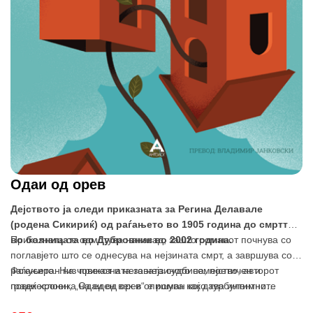
Одаи од орев
Дејството ја следи приказната за Регина Делавале
(родена Сикириќ) од раѓањето во 1905 година до смртта
во болницата во Дубровник во 2002 година.
Приказната се одмотува наназад, зашто романот почнува со
поглавјето што се однесува на нејзината смрт, а завршува со
раѓањето. Низ приказната за нејзиното семејство, авторот
Фокусиран на човекот и неговата судбина, поетичен и
гради хроника на еден век и опишува како турбулентните
повеќеслоен, „Одаи од орев“ е роман кој дава интимно
историски настани, кои во XX век ги има многу, се
гледање на историјата и претставува едно од најдобрите дела