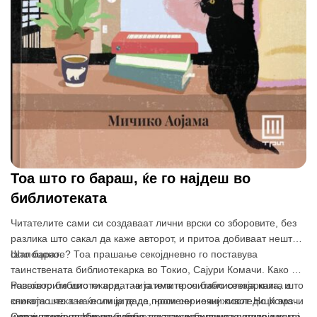
Тоа што го бараш, ќе го најдеш во
библиотекатa
Читателите сами си создаваат лични врски со зборовите, без
разлика што сакал да каже авторот, и притоа добиваат нешто
скапоцено.
Што барате? Тоа прашање секојдневно го поставува
таинствената библиотекарка во Токио, Сајури Комачи. Како и
повеќето библиотекари, таа ја има прочитано секоја книга што
Разговорите што ги водат читателите со библиотекарката, и
спокојно чека на полиците да промени нечиј живот. Но Комачи
книгата што таа ќе им ја даде, носи сериозни последици врз
има и друга необична дарба – да ги чита душите на нејзините
нивниот живот. Ние мислиме дека ги избираме книгите, но
Секој што ќе влезе во библиотеката се труди да оствари некој