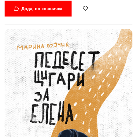
авторка Камила Грудова создава еден необичен книжевен
Додај во кошничка
универзум, кој изненадува со својата оригиналност и
привлекува со својата застрашувачка убавина. Расказите од
„Азбуката на куклата“ се издвојуваат со својата
имагинативност и оригиналност, но исто така и со моќта да
предизвикаат силна емоционална реакција кај читателот. Во
нив авторката ја изместува реалноста сосем доволно за да ги
задржи нејзините познати елементи, но истовремено и да ги
премести до границата на заумното, па дури и на апсурдното.
Светогледот во расказите варира од детски и наивен, до
гротескен и мрачен, спојувајќи ги елементите на
фантастиката, бајките и хоророт во еден вид современо
преосмислување на надреализмот. „Приказните на Камила
Грудова се како бајки што сонуваат дека се кошмари. Во нив
постои еден сосем нов свет, кој нè повикува да го откриеме за
потоа да нè зароби во себе.“ „Гардијан“ „Со овие раскази
Камила Грудова се вбројува во една долга, значајна и
исклучително привлечна книжевна традиција во која спаѓаат
браќата Грим, Франц Кафка, Анџела Картер, Џорџ Орвел,
Маргарет Атвуд и други автори чиишто дела ги истражуваат