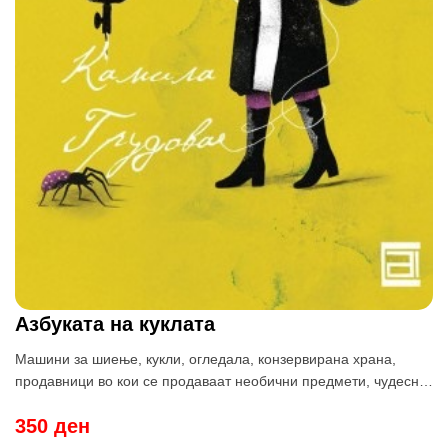
Азбуката на куклата
Машини за шиење, кукли, огледала, конзервирана храна,
продавници во кои се продаваат необични предмети, чудесни
апарати – тоа се мотивите кои опсесивно се повторуваат во
350 ден
„Азбуката на куклата“. Инспирирана од расказите на Маргарет
Атвуд, Анџела Картер и Ширли Џексон, младата канадска