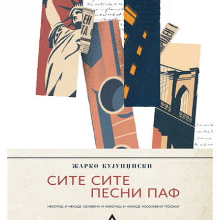
потисната природа, и ова го објаснува врз основа на
интерпретација на значењето на некои традиционални
приказни од северноамериканскиот, јужноамериканскиот и од
европскиот фолклор.
Во книгата има шеснаесет поглавја, секое посветено на некој
особен аспект на женското искуство – врските, креативноста,
лутината, спиритуалноста, припаѓањето итн. Во поговорот,
авторката зборува и за терапевтската функција на приказните,
надоврзувајќи се така и на традиционалните начини на
прекугенерациско пренесување на женската историја и
искуство.