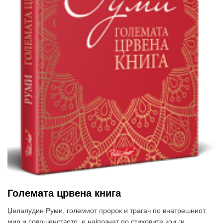
Големата црвена книга
Џелалудин Руми, големиот пророк и трагач по внатрешниот
мир и совршенството, е најпознат по стиховите кои ги