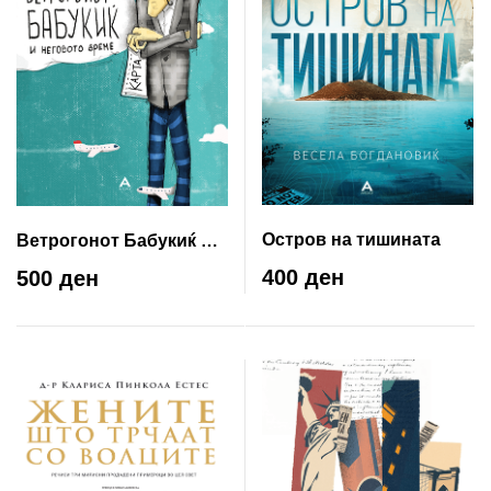
Остров на тишината
Ветрогонот Бабукиќ и
неговото време
400 ден
500 ден