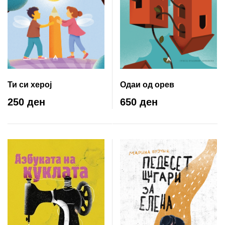
Ти си херој
Одаи од орев
250 ден
650 ден