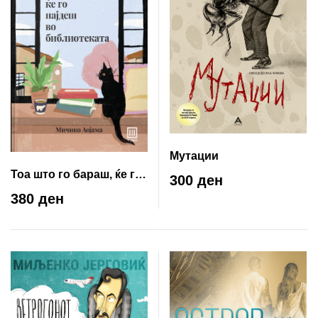
Мутации
Тоа што го бараш, ќе го
300 ден
најдеш во
380 ден
библиотекатa