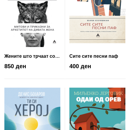
Жените што трчаат со
Сите сите песни паф
волците
850 ден
400 ден