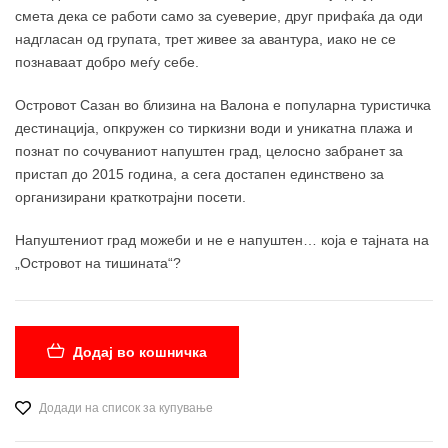
смета дека се работи само за суеверие, друг прифаќа да оди
надгласан од групата, трет живее за авантура, иако не се
познаваат добро меѓу себе.
Островот Сазан во близина на Валона е популарна туристичка
дестинација, опкружен со тиркизни води и уникатна плажа и
познат по сочуваниот напуштен град, целосно забранет за
пристап до 2015 година, а сега достапен единствено за
организирани краткотрајни посети.
Напуштениот град можеби и не е напуштен… која е тајната на
„Островот на тишината“?
Додај во кошничка
Додади на список за купување