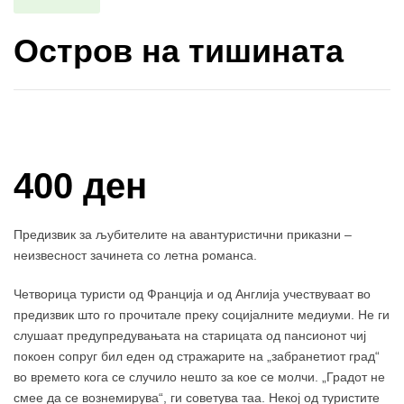
Остров на тишината
Купи и собери: 10 Поени
400 ден
Предизвик за љубителите на авантуристични приказни –
неизвесност зачинета со летна романса.
Четворица туристи од Франција и од Англија учествуваат во
предизвик што го прочитале преку социјалните медиуми. Не ги
слушаат предупредувањата на старицата од пансионот чиј
покоен сопруг бил еден од стражарите на „забранетиот град“
во времето кога се случило нешто за кое се молчи. „Градот не
смее да се вознемирува“, ги советува таа. Некој од туристите