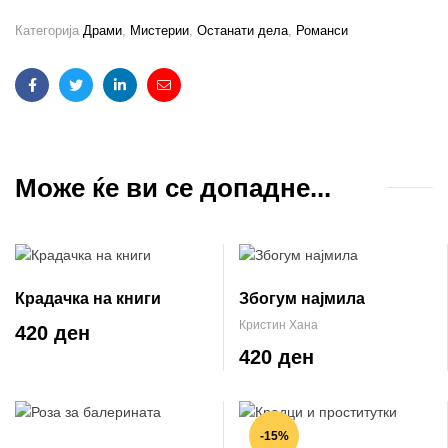
Категорија
Драми
,
Мистерии
,
Останати дела
,
Романси
Facebook
Twitter
Linkedin
Email
Може ќе ви се допадне...
Крадачка на книги
Збогум најмила
Кристин Хана
420 ден
420 ден
-15%