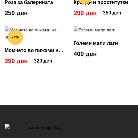
Роза за балерината
Крадци и проститутки
250 ден
299 ден
350 ден
-7%
Големи мали лаги
Момчето во пижами на
400 ден
риги
299 ден
320 ден