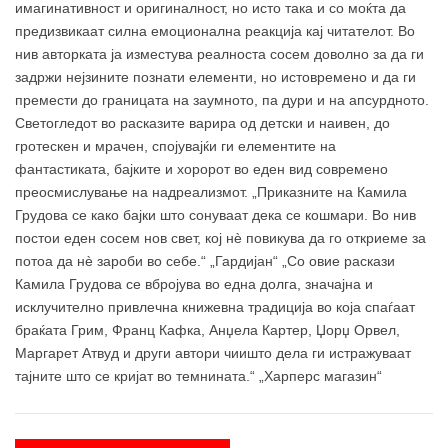
имагинативност и оригиналност, но исто така и со моќта да
предизвикаат силна емоционална реакција кај читателот. Во
нив авторката ја изместува реалноста сосем доволно за да ги
задржи нејзините познати елементи, но истовремено и да ги
премести до границата на заумното, па дури и на апсурдното.
Светогледот во расказите варира од детски и наивен, до
гротескен и мрачен, спојувајќи ги елементите на
фантастиката, бајките и хоророт во еден вид современо
преосмислување на надреализмот. „Приказните на Камила
Грудова се како бајки што сонуваат дека се кошмари. Во нив
постои еден сосем нов свет, кој нè повикува да го откриеме за
потоа да нè зароби во себе.“ „Гардијан“ „Со овие раскази
Камила Грудова се вбројува во една долга, значајна и
исклучително привлечна книжевна традиција во која спаѓаат
браќата Грим, Франц Кафка, Анџела Картер, Џорџ Орвел,
Маргарет Атвуд и други автори чиишто дела ги истражуваат
тајните што се кријат во темнината.“ „Харперс магазин“