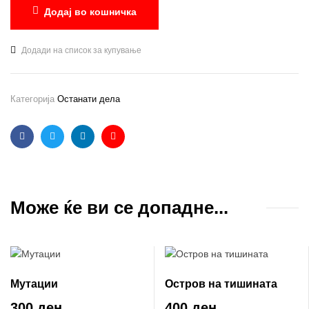
Додај во кошничка
Додади на список за купување
Категорија
Останати дела
Facebook
Twitter
Linkedin
Email
Може ќе ви се допадне...
Мутации
Остров на тишината
300 ден
400 ден