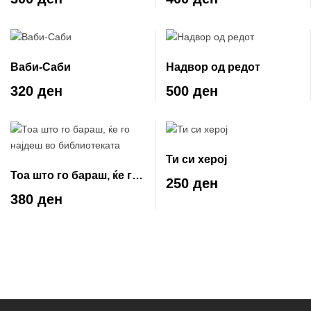
Ваби-Саби
Надвор од редот
320 ден
500 ден
Ти си херој
Тоа што го бараш, ќе го
250 ден
најдеш во
380 ден
библиотекатa