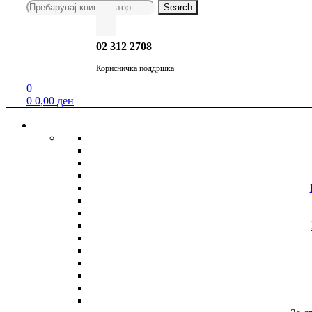
Search
Menu
Search
for:
02 312 2708
Корисничка поддршка
0
0
0,00
ден