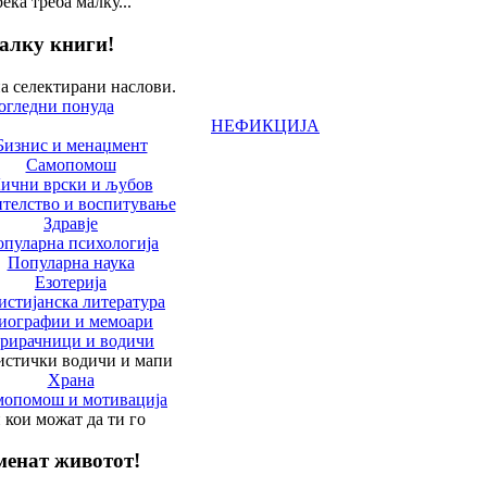
реќа треба малку...
алку книги!
а селектирани наслови.
огледни понуда
НЕФИКЦИЈА
Бизнис и менаџмент
Самопомош
ични врски и љубов
телство и воспитување
Здравје
пуларна психологија
Популарна наука
Езотерија
истијанска литература
иографии и мемоари
рирачници и водичи
истички водичи и мапи
Храна
мопомош и мотивација
 кои можат да ти го
менат животот!