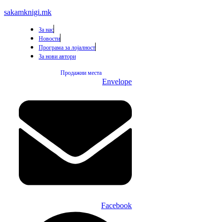
sakamknigi.mk
За нас
Новости
Програма за лојалност
За нови автори
Продажни места
Envelope
Facebook