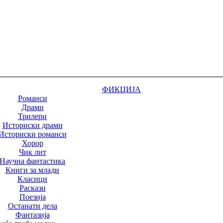
ФИКЦИЈА
Романси
Драми
Трилери
Историски драми
Историски романси
Хорор
Чик лит
Научна фантастика
Книги за млади
Класици
Раскази
Поезија
Останати дела
Фантазија