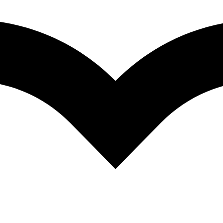
спиративни картички
Честитки
Планери
Радосници
Дневници
Чаши
Капчиња
Боенки за возрасни
вогодишни пакетчиња
агнети и приврзоци
Филм
WPL производи
ПОДАРОЦИ
секоја пригода!
 селектирани производи
огледни понуда
НА ПОПУСТ