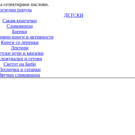
а селектирани наслови.
огледни понуда
ДЕТСКИ
Сакам книгички
Сликовници
Боенки
ивни книги и активности
Книги со лепенки
Лектири
етски игри и квизови
ложувалки и сетови
Светот на Биби
Песнички и гатанки
Звучни сликовници
Бебе сликовници
ата ги засакуваат
гите од мали...
збор детски наслови.
огледни понуда
ГИФТ ПРОГРАМА
Букмаркери
Ваучери