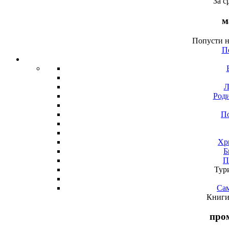
За с
м
Попусти н
П
Л
Роди
По
Хр
Б
П
Тур
Са
Книги
про