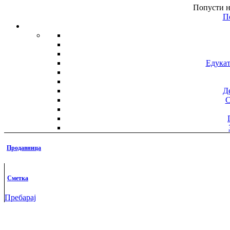
Попусти н
П
Едукат
Д
С
Дец
Продавница
кни
Сметка
Голем и
П
Пребарај