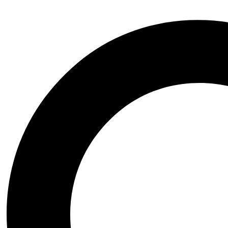
Ин
Но
М
за 
Попусти на
П
Надвор од редот
Почетна
Нефикција
Популарна психологија
Надвор од редот