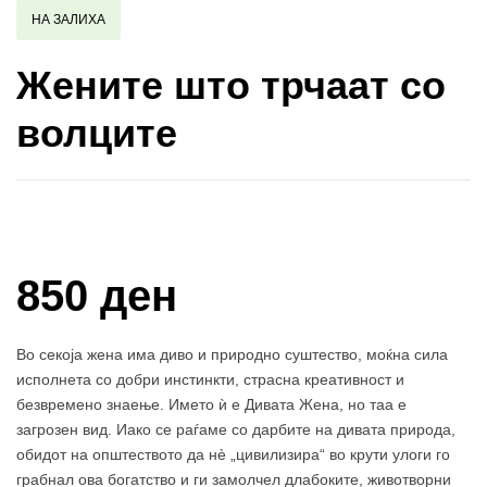
НА ЗАЛИХА
Жените што трчаат со
волците
Купи и собери: 10 Поени
850 ден
Во секоја жена има диво и природно суштество, моќна сила
исполнета со добри инстинкти, страсна креативност и
безвремено знаење. Името ѝ е Дивата Жена, но таа е
загрозен вид. Иако се раѓаме со дарбите на дивата природа,
обидот на општеството да нè „цивилизира“ во крути улоги го
грабнал ова богатство и ги замолчел длабоките, животворни