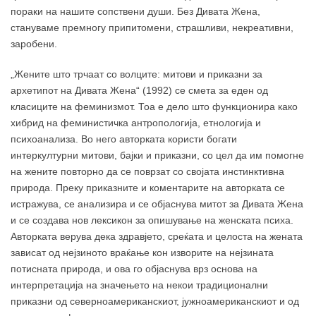
пораки на нашите сопствени души. Без Дивата Жена,
стануваме премногу припитомени, страшливи, некреативни,
заробени.
„Жените што трчаат со волците: митови и приказни за
архетипот на Дивата Жена“ (1992) се смета за еден од
класиците на феминизмот. Тоа е дело што функционира како
хибрид на феминистичка антропологија, етнологија и
психоанализа. Во него авторката користи богати
интеркултурни митови, бајки и приказни, со цел да им помогне
на жените повторно да се поврзат со својата инстинктивна
природа. Преку приказните и коментарите на авторката се
истражува, се анализира и се објаснува митот за Дивата Жена
и се создава нов лексикон за опишување на женската психа.
Авторката верува дека здравјето, среќата и целоста на жената
зависат од нејзиното враќање кон изворите на нејзината
потисната природа, и ова го објаснува врз основа на
интерпретација на значењето на некои традиционални
приказни од северноамериканскиот, јужноамериканскиот и од