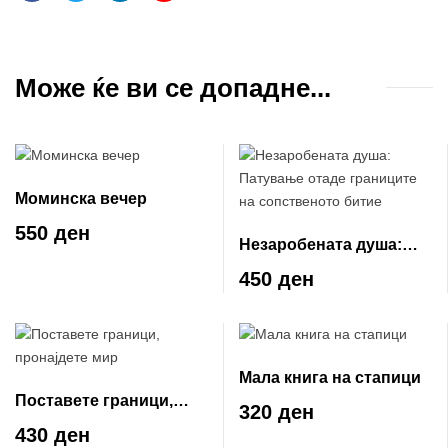
Facebook
Twitter
Linkedin
Email
Може ќе ви се допадне...
Моминска вечер
550 ден
Незаробената душа:
Патување отаде
450 ден
границите на
сопственото битие
Мала книга на стапици
Поставете граници,
320 ден
пронајдете мир
430 ден