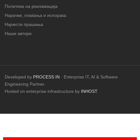
Политика на рекламација
Нарачки, плаќања и испорака
Најчести прашања
Наши автори
Developed by
PROCESS IN
· Enterprise IT, AI & Software
Engineering Partner.
Hosted on enterprise infrastructure by
INHOST
.