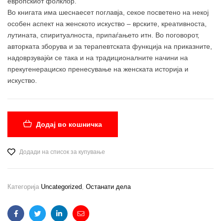
европскиот фолклор.
Во книгата има шеснаесет поглавја, секое посветено на некој
особен аспект на женското искуство – врските, креативноста,
лутината, спиритуалноста, припаѓањето итн. Во поговорот,
авторката зборува и за терапевтската функција на приказните,
надоврзувајќи се така и на традиционалните начини на
прекугенерациско пренесување на женската историја и
искуство.
Додај во кошничка
Додади на список за купување
Категорија
Uncategorized
,
Останати дела