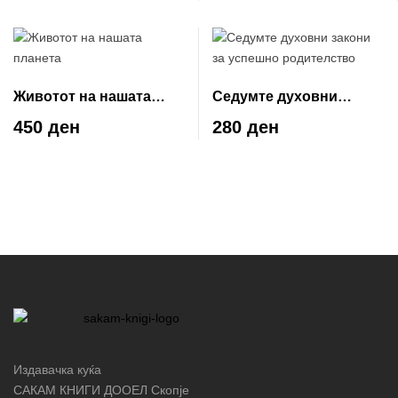
Животот на нашата
Седумте духовни
планета
закони за успешно
450 ден
280 ден
родителство
Издавачка куќа
САКАМ КНИГИ ДООЕЛ Скопје